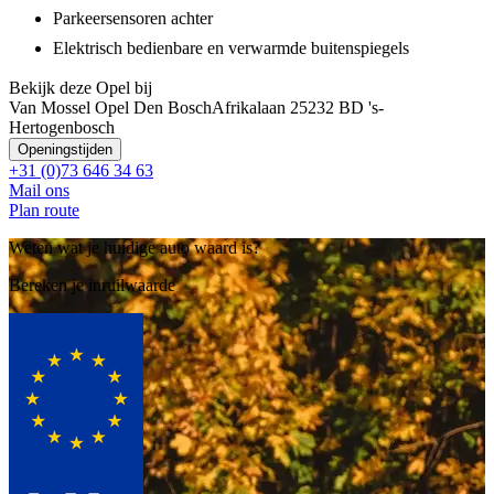
Parkeersensoren achter
Elektrisch bedienbare en verwarmde buitenspiegels
Bekijk deze Opel bij
Van Mossel Opel Den Bosch
Afrikalaan 2
5232 BD 's-
Hertogenbosch
Openingstijden
+31 (0)73 646 34 63
Mail ons
Plan route
Weten wat je huidige auto waard is?
Bereken je inruilwaarde