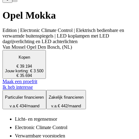
Opel Mokka
Edition | Electronic Climate Control | Elektrisch bedienbare en
verwarmde buitenspiegels | LED koplampen met LED
dagrijverlichting en LED achterlichten
Van Mossel Opel Den Bosch, (NL)
Kopen
€ 39.194
Jouw korting: € 3.500
€ 35.694
Maak een proefrit
Ik heb interesse
Particulier financieren
Zakelijk financieren
v.a.
€ 434
/maand
v.a.
€ 442
/maand
Licht- en regensensor
Electronic Climate Control
Verwarmbare voorstoelen