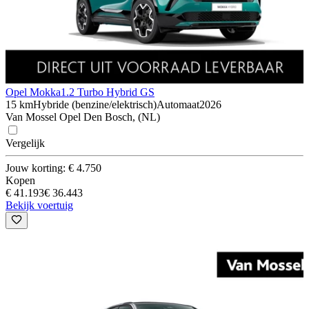
Opel Mokka
1.2 Turbo Hybrid GS
15 km
Hybride (benzine/elektrisch)
Automaat
2026
Van Mossel Opel Den Bosch, (NL)
Vergelijk
Jouw korting: € 4.750
Kopen
€ 41.193
€ 36.443
Bekijk voertuig