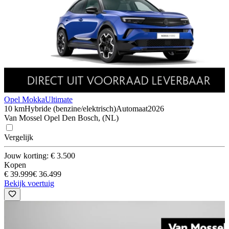
Opel Mokka
Ultimate
10 km
Hybride (benzine/elektrisch)
Automaat
2026
Van Mossel Opel Den Bosch, (NL)
Vergelijk
Jouw korting: € 3.500
Kopen
€ 39.999
€ 36.499
Bekijk voertuig