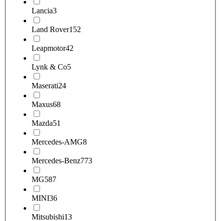
Lancia
3
Land Rover
152
Leapmotor
42
Lynk & Co
5
Maserati
24
Maxus
68
Mazda
51
Mercedes-AMG
8
Mercedes-Benz
773
MG
587
MINI
36
Mitsubishi
13