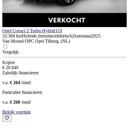
Opel Corsa
1.2 Turbo Hybrid GS
32.368 km
Hybride (benzine/elektrisch)
Automaat
2025
Van Mossel OPC Opel Tilburg, (NL)
Vergelijk
Kopen
€ 20.940
Zakelijk financieren
v.a.
€ 264
/mnd
Particulier financieren
v.a.
€ 260
/mnd
Bekijk voertuig