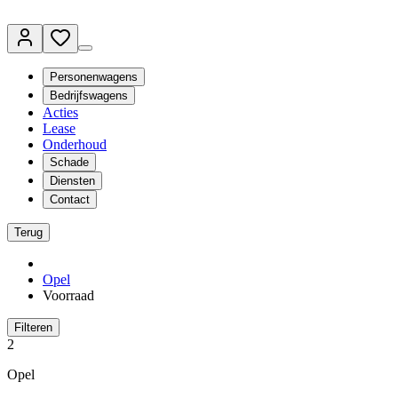
Personenwagens
Bedrijfswagens
Acties
Lease
Onderhoud
Schade
Diensten
Contact
Terug
Opel
Voorraad
Filteren
2
Opel