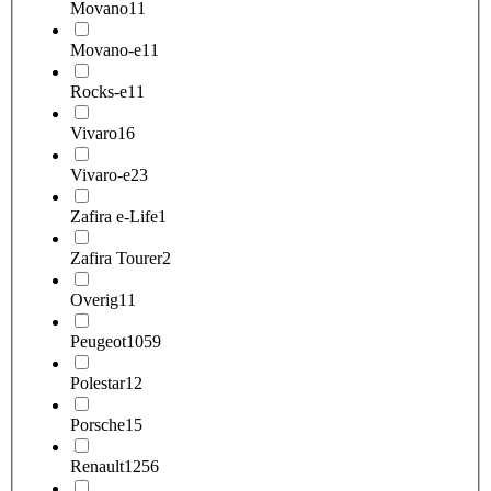
Movano
11
Movano-e
11
Rocks-e
11
Vivaro
16
Vivaro-e
23
Zafira e-Life
1
Zafira Tourer
2
Overig
11
Peugeot
1059
Polestar
12
Porsche
15
Renault
1256