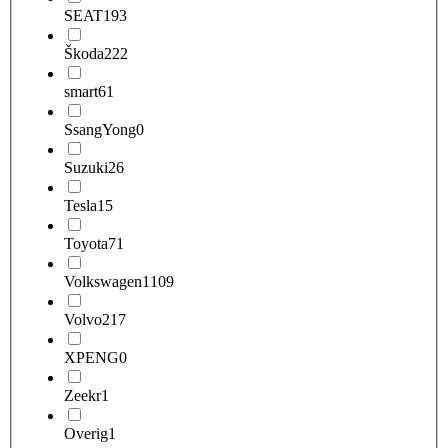
SEAT
193
Škoda
222
smart
61
SsangYong
0
Suzuki
26
Tesla
15
Toyota
71
Volkswagen
1109
Volvo
217
XPENG
0
Zeekr
1
Overig
1