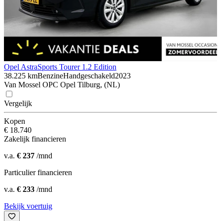
Opel Astra
Sports Tourer 1.2 Edition
38.225 km
Benzine
Handgeschakeld
2023
Van Mossel OPC Opel Tilburg, (NL)
Vergelijk
Kopen
€ 18.740
Zakelijk financieren
v.a.
€ 237
/mnd
Particulier financieren
v.a.
€ 233
/mnd
Bekijk voertuig