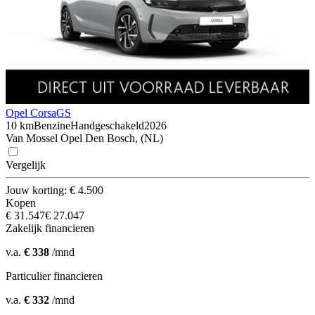
Opel Corsa
GS
10 km
Benzine
Handgeschakeld
2026
Van Mossel Opel Den Bosch, (NL)
Vergelijk
Jouw korting: € 4.500
Kopen
€ 31.547
€ 27.047
Zakelijk financieren
v.a.
€ 338
/mnd
Particulier financieren
v.a.
€ 332
/mnd