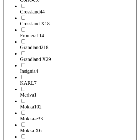
Crossland
44
Crossland X
18
Frontera
114
Grandland
218
Grandland X
29
Insignia
4
KARL
7
Meriva
1
Mokka
102
Mokka-e
33
Mokka X
6