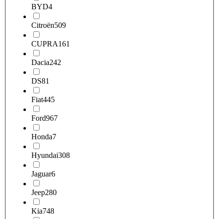
BYD
4
Citroën
509
CUPRA
161
Dacia
242
DS
81
Fiat
445
Ford
967
Honda
7
Hyundai
308
Jaguar
6
Jeep
280
Kia
748