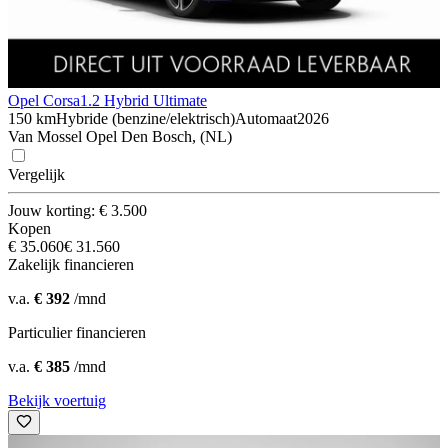
Opel Corsa
1.2 Hybrid Ultimate
150 km
Hybride (benzine/elektrisch)
Automaat
2026
Van Mossel Opel Den Bosch, (NL)
Vergelijk
Jouw korting: € 3.500
Kopen
€ 35.060
€ 31.560
Zakelijk financieren
v.a.
€ 392
/mnd
Particulier financieren
v.a.
€ 385
/mnd
Bekijk voertuig