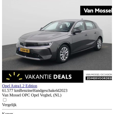
Opel Astra
1.2 Edition
61.577 km
Benzine
Handgeschakeld
2023
Van Mossel OPC Opel Veghel, (NL)
Vergelijk
Kopen