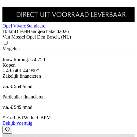
Opel Vivaro
Standaard
10 km
Diesel
Handgeschakeld
2026
Van Mossel Opel Den Bosch, (NL)
Vergelijk
Jouw korting: € 4.750
Kopen
€ 49.740
€ 44.990*
Zakelijk financieren
v.a.
€ 554
/mnd
Particulier financieren
v.a.
€ 545
/mnd
* Excl. BTW. Incl. BPM
Bekijk voertuig