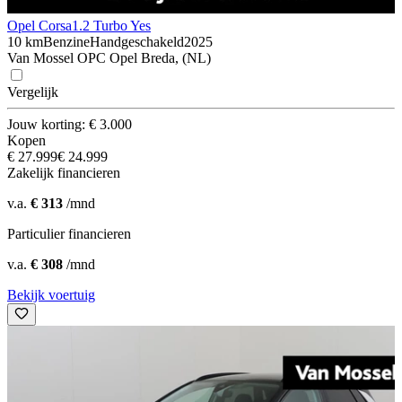
Opel Corsa
1.2 Turbo Yes
10 km
Benzine
Handgeschakeld
2025
Van Mossel OPC Opel Breda, (NL)
Vergelijk
Jouw korting: € 3.000
Kopen
€ 27.999
€ 24.999
Zakelijk financieren
v.a.
€ 313
/mnd
Particulier financieren
v.a.
€ 308
/mnd
Bekijk voertuig