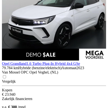
Opel Grandland
1.6 Turbo Plug-In Hybrid 4x4 GSe
79.784 km
Hybride (benzine/elektrisch)
Automaat
2023
Van Mossel OPC Opel Veghel, (NL)
Vergelijk
Kopen
€ 23.940
Zakelijk financieren
v.a.
€ 300
/mnd