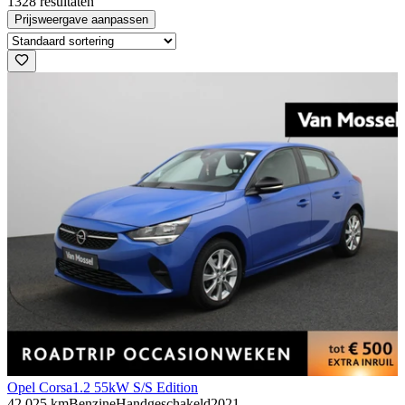
1328 resultaten
Prijsweergave aanpassen
Opel Corsa
1.2 55kW S/S Edition
42.025 km
Benzine
Handgeschakeld
2021