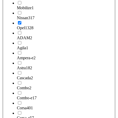
Mobilize
1
Nissan
317
Opel
1328
ADAM
2
Agila
1
Ampera-e
2
Astra
182
Cascada
2
Combo
2
Combo-e
17
Corsa
401
Corsa-e
57