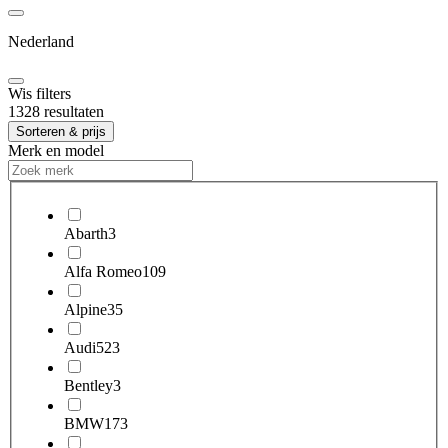
Nederland
Wis filters
1328 resultaten
Sorteren & prijs
Merk en model
Abarth
3
Alfa Romeo
109
Alpine
35
Audi
523
Bentley
3
BMW
173