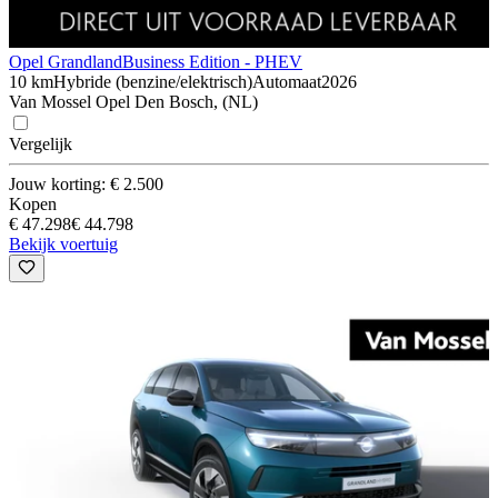
Opel Grandland
Business Edition - PHEV
10 km
Hybride (benzine/elektrisch)
Automaat
2026
Van Mossel Opel Den Bosch, (NL)
Vergelijk
Jouw korting: € 2.500
Kopen
€ 47.298
€ 44.798
Bekijk voertuig