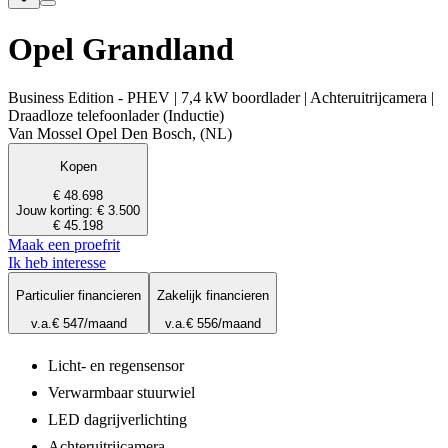
Opel Grandland
Business Edition - PHEV | 7,4 kW boordlader | Achteruitrijcamera |
Draadloze telefoonlader (Inductie)
Van Mossel Opel Den Bosch, (NL)
Kopen
€ 48.698
Jouw korting: € 3.500
€ 45.198
Maak een proefrit
Ik heb interesse
Particulier financieren
Zakelijk financieren
v.a.
€ 547
/maand
v.a.
€ 556
/maand
Licht- en regensensor
Verwarmbaar stuurwiel
LED dagrijverlichting
Achteruitrijcamera