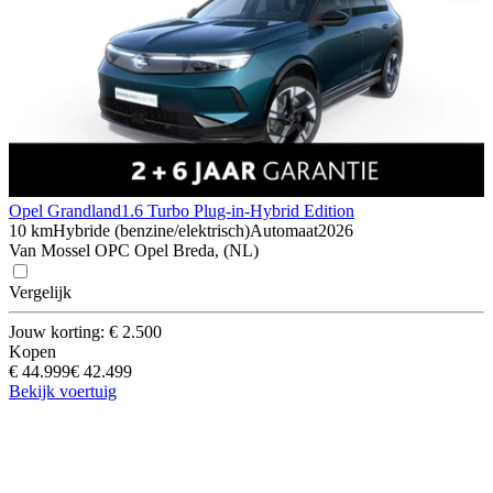
Opel Grandland
1.6 Turbo Plug-in-Hybrid Edition
10 km
Hybride (benzine/elektrisch)
Automaat
2026
Van Mossel OPC Opel Breda, (NL)
Vergelijk
Jouw korting: € 2.500
Kopen
€ 44.999
€ 42.499
Bekijk voertuig