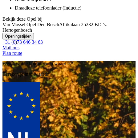
Draadloze telefoonlader (Inductie)
Bekijk deze Opel bij
Van Mossel Opel Den Bosch
Afrikalaan 2
5232 BD 's-
Hertogenbosch
Openingstijden
+31 (0)73 646 34 63
Mail ons
Plan route
Weten wat je huidige auto waard is?
Bereken je inruilwaarde