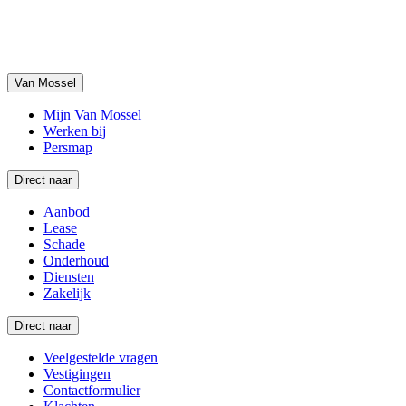
Van Mossel
Mijn Van Mossel
Werken bij
Persmap
Direct naar
Aanbod
Lease
Schade
Onderhoud
Diensten
Zakelijk
Direct naar
Veelgestelde vragen
Vestigingen
Contactformulier