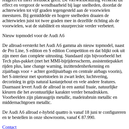
effect en vergroot de wendbaarheid bij lage snelheden, doordat de
achterwielen tot vijf graden tegengesteld aan de voorwielen
meesturen. Bij gemiddelde en hogere snelheden draaien de
achterwielen juist tot twee graden mee in dezelfde richting als de
voorwielen, wat de stabiliteit en stuurprecisie verder verbetert.
Nieuw topmodel voor de Audi A6
De allroad-versterkt het Audi A6 gamma als nieuw topmodel, naast
de Pro Line, S edition en S edition Competition en dat blijkt ook uit
zijn meer dan complete uitrusting. Standaard zijn bijvoorbeeld het
Tech plus-pakket (met het MMI-bijrijdersscherm, assistentiepakket
rijden plus, lane change warning, inzittendenherkenning en
zijairbags voor + achter gordijnairbags en centrale airbags voorin),
het S-interieur met sportstoelen in zwart leder, luchtvering,
decorinleg in grijs natural kastanjehout en vele andere features.
Daarnaast levert Audi de allroad in een aantal fraaie, natuurlijke
kleuren die het avontuurlijke karakter verder benadrukken.
Voorbeelden zijn plateaugrijs metallic, madeirabruin metallic en
middernachtgroen metallic.
De Audi A6 allroad e-hybrid quattro is vanaf 18 juni te configureren
en te bestellen in onze showrooms, vanaf € 87.990
.
Contact