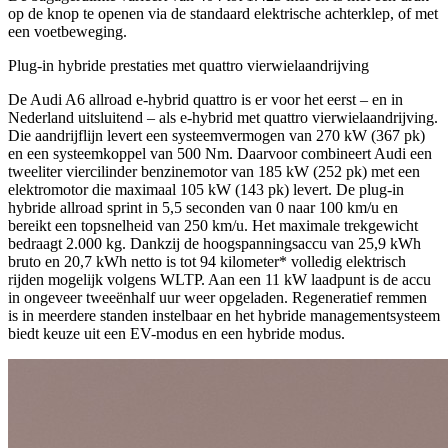
op de knop te openen via de standaard elektrische achterklep, of met
een voetbeweging.
Plug-in hybride prestaties met quattro vierwielaandrijving
De Audi A6 allroad e-hybrid quattro is er voor het eerst – en in
Nederland uitsluitend – als e-hybrid met quattro vierwielaandrijving.
Die aandrijflijn levert een systeemvermogen van 270 kW (367 pk)
en een systeemkoppel van 500 Nm. Daarvoor combineert Audi een
tweeliter viercilinder benzinemotor van 185 kW (252 pk) met een
elektromotor die maximaal 105 kW (143 pk) levert. De plug-in
hybride allroad sprint in 5,5 seconden van 0 naar 100 km/u en
bereikt een topsnelheid van 250 km/u. Het maximale trekgewicht
bedraagt 2.000 kg. Dankzij de hoogspanningsaccu van 25,9 kWh
bruto en 20,7 kWh netto is tot 94 kilometer* volledig elektrisch
rijden mogelijk volgens WLTP. Aan een 11 kW laadpunt is de accu
in ongeveer tweeënhalf uur weer opgeladen. Regeneratief remmen
is in meerdere standen instelbaar en het hybride managementsysteem
biedt keuze uit een EV-modus en een hybride modus.