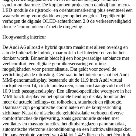
synchroon daarmee. De koplampen projecteren dankzij hun micro-
LED-module de rijstrook- en oriëntatiemarkering plus eventueel een
waarschuwing voor gladde wegen op het wegdek. Tegelijkertijd
verhogen de digitale OLED-achterlichten 2.0 de verkeersveiligheid
door te ‘communiceren’ met de omgeving.
Hoogwaardig interieur
De Audi A6 allroad e-hybrid quattro maakt niet alleen overdag en
aan de buitenzijde indruk, maar ook in het interieur en zodra het
donker wordt. Binnenin biedt hij een hoogwaardige ambiance met
veel comfort, een digitale gebruikerservaring en ruime
mogelijkheden voor personalisatie. Dat geldt voor zowel de
verlichting als de uitrusting. Centraal in het interieur staat het Audi
MMI-panoramadisplay, bestaande uit de 11,9 inch Audi virtual
cockpit en een 14,5 inch touchscreen, standaard aangevuld met het
10,9 inch passagiersdisplay. Een allroad-specifieke weergave in het
MMI touch-display en het optionele head-up display toont onder
meer de actuele hellings- en rolhoeken, stuurhoek en rijhoogte.
Daarnaast zijn geografische coördinaten en de kompasrichting
zichtbaar. Naast de uitstekende geluidsisolatie verhogen diverse
comfortfuncties de rijervaring, zoals gecontourde stoelen met
ventilatie- en massagefuncties, het dimbare glazen panoramadak,
automatische vierzone-airconditioning en een luchtkwaliteitspakket.
De bagageruimte varieert van 404 tot 1.423 liter en is met één druk