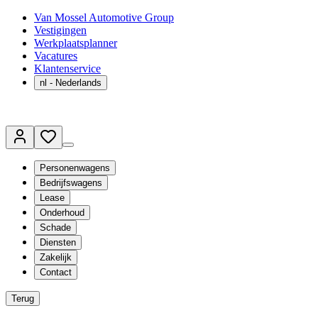
Van Mossel Automotive Group
Vestigingen
Werkplaatsplanner
Vacatures
Klantenservice
nl
- Nederlands
Personenwagens
Bedrijfswagens
Lease
Onderhoud
Schade
Diensten
Zakelijk
Contact
Terug