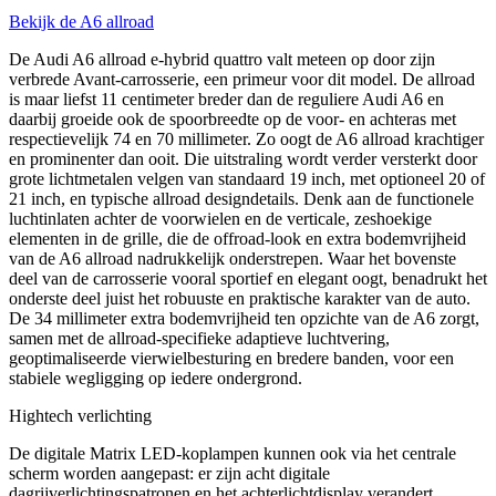
Bekijk de A6 allroad
De Audi A6 allroad e-hybrid quattro valt meteen op door zijn
verbrede Avant-carrosserie, een primeur voor dit model. De allroad
is maar liefst 11 centimeter breder dan de reguliere Audi A6 en
daarbij groeide ook de spoorbreedte op de voor- en achteras met
respectievelijk 74 en 70 millimeter. Zo oogt de A6 allroad krachtiger
en prominenter dan ooit. Die uitstraling wordt verder versterkt door
grote lichtmetalen velgen van standaard 19 inch, met optioneel 20 of
21 inch, en typische allroad designdetails. Denk aan de functionele
luchtinlaten achter de voorwielen en de verticale, zeshoekige
elementen in de grille, die de offroad-look en extra bodemvrijheid
van de A6 allroad nadrukkelijk onderstrepen. Waar het bovenste
deel van de carrosserie vooral sportief en elegant oogt, benadrukt het
onderste deel juist het robuuste en praktische karakter van de auto.
De 34 millimeter extra bodemvrijheid ten opzichte van de A6 zorgt,
samen met de allroad-specifieke adaptieve luchtvering,
geoptimaliseerde vierwielbesturing en bredere banden, voor een
stabiele wegligging op iedere ondergrond.
Hightech verlichting
De digitale Matrix LED-koplampen kunnen ook via het centrale
scherm worden aangepast: er zijn acht digitale
dagrijverlichtingspatronen en het achterlichtdisplay verandert