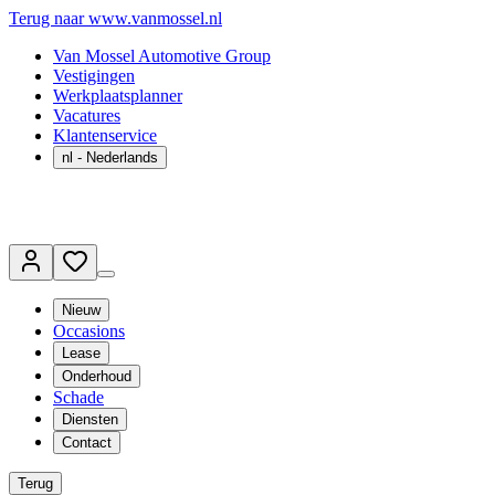
Terug naar www.vanmossel.nl
Van Mossel Automotive Group
Vestigingen
Werkplaatsplanner
Vacatures
Klantenservice
nl
- Nederlands
Nieuw
Occasions
Lease
Onderhoud
Schade
Diensten
Contact
Terug