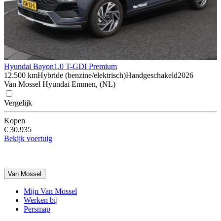
Hyundai Bayon
1.0 T-GDI Premium
12.500 km
Hybride (benzine/elektrisch)
Handgeschakeld
2026
Van Mossel Hyundai Emmen, (NL)
Vergelijk
Kopen
€ 30.935
Bekijk voertuig
Van Mossel
Mijn Van Mossel
Werken bij
Persmap