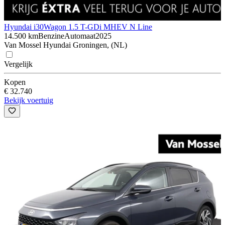
Hyundai i30
Wagon 1.5 T-GDi MHEV N Line
14.500 km
Benzine
Automaat
2025
Van Mossel Hyundai Groningen, (NL)
Vergelijk
Kopen
€ 32.740
Bekijk voertuig