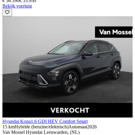
€ 36.390
€ 33.950
Bekijk voertuig
Hyundai Kona
1.6 GDI HEV Comfort Smart
15 km
Hybride (benzine/elektrisch)
Automaat
2026
Van Mossel Hyundai Leeuwarden, (NL)