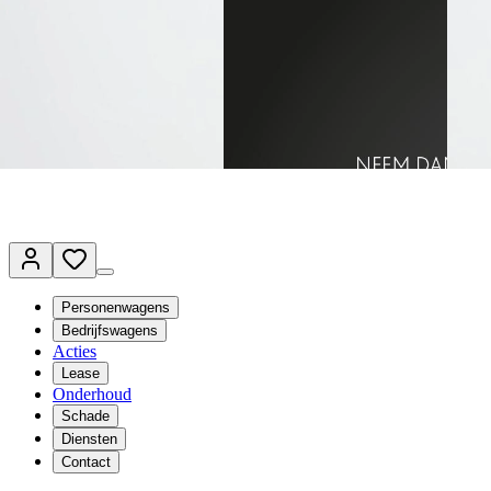
Terug naar www.vanmossel.nl
Van Mossel Automotive Group
Vestigingen
Werkplaatsplanner
Vacatures
Klantenservice
nl
- Nederlands
Personenwagens
Bedrijfswagens
Acties
Lease
Onderhoud
Schade
Diensten
Contact