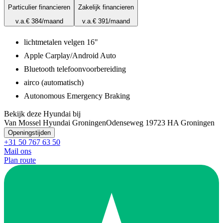
Particulier financieren
Zakelijk financieren
v.a.
€ 384
/maand
v.a.
€ 391
/maand
lichtmetalen velgen 16"
Apple Carplay/Android Auto
Bluetooth telefoonvoorbereiding
airco (automatisch)
Autonomous Emergency Braking
Bekijk deze Hyundai bij
Van Mossel Hyundai Groningen
Odenseweg 1
9723 HA Groningen
Openingstijden
+31 50 767 63 50
Mail ons
Plan route