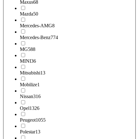
Maxus
68
Mazda
50
Mercedes-AMG
8
Mercedes-Benz
774
MG
588
MINI
36
Mitsubishi
13
Mobilize
1
Nissan
316
Opel
1326
Peugeot
1055
Polestar
13