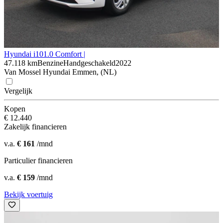
Hyundai i10
1.0 Comfort |
47.118 km
Benzine
Handgeschakeld
2022
Van Mossel Hyundai Emmen, (NL)
Vergelijk
Kopen
€ 12.440
Zakelijk financieren
v.a.
€ 161
/mnd
Particulier financieren
v.a.
€ 159
/mnd
Bekijk voertuig