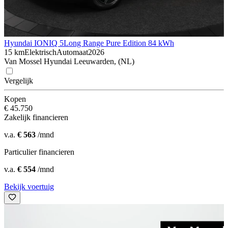
Hyundai IONIQ 5
Long Range Pure Edition 84 kWh
15 km
Elektrisch
Automaat
2026
Van Mossel Hyundai Leeuwarden, (NL)
Vergelijk
Kopen
€ 45.750
Zakelijk financieren
v.a.
€ 563
/mnd
Particulier financieren
v.a.
€ 554
/mnd
Bekijk voertuig