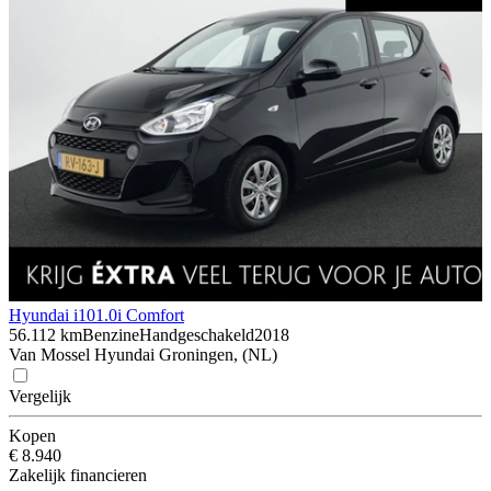
Hyundai i10
1.0i Comfort
56.112 km
Benzine
Handgeschakeld
2018
Van Mossel Hyundai Groningen, (NL)
Vergelijk
Kopen
€ 8.940
Zakelijk financieren