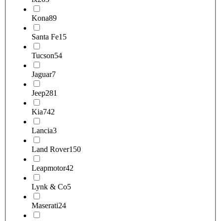
Kona
89
Santa Fe
15
Tucson
54
Jaguar
7
Jeep
281
Kia
742
Lancia
3
Land Rover
150
Leapmotor
42
Lynk & Co
5
Maserati
24