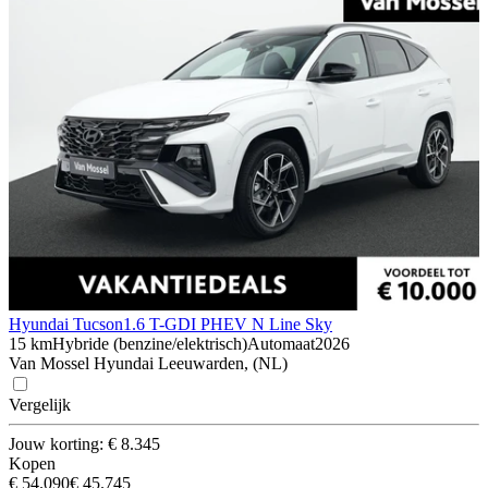
Hyundai Tucson
1.6 T-GDI PHEV N Line Sky
15 km
Hybride (benzine/elektrisch)
Automaat
2026
Van Mossel Hyundai Leeuwarden, (NL)
Vergelijk
Jouw korting: € 8.345
Kopen
€ 54.090
€ 45.745