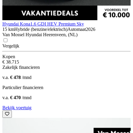
Hyundai Kona
1.6 GDI HEV Premium Sky
15 km
Hybride (benzine/elektrisch)
Automaat
2026
Van Mossel Hyundai Heerenveen, (NL)
Vergelijk
Kopen
€ 38.715
Zakelijk financieren
v.a.
€ 478
/mnd
Particulier financieren
v.a.
€ 470
/mnd
Bekijk voertuig