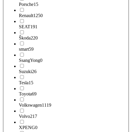
Porsche
15
Renault
1250
SEAT
191
Škoda
220
smart
59
SsangYong
0
Suzuki
26
Tesla
15
Toyota
69
Volkswagen
1119
Volvo
217
XPENG
0