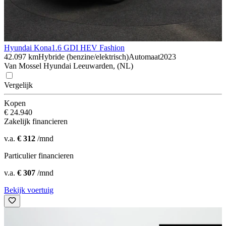
Hyundai Kona
1.6 GDI HEV Fashion
42.097 km
Hybride (benzine/elektrisch)
Automaat
2023
Van Mossel Hyundai Leeuwarden, (NL)
Vergelijk
Kopen
€ 24.940
Zakelijk financieren
v.a.
€ 312
/mnd
Particulier financieren
v.a.
€ 307
/mnd
Bekijk voertuig