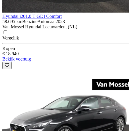
Hyundai i20
1.0 T-GDI Comfort
58.695 km
Benzine
Automaat
2023
Van Mossel Hyundai Leeuwarden, (NL)
Vergelijk
Kopen
€ 18.940
Bekijk voertuig