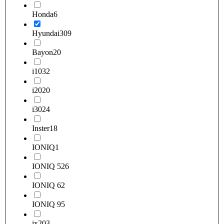
Honda
6
Hyundai
309
Bayon
20
i10
32
i20
20
i30
24
Inster
18
IONIQ
1
IONIQ 5
26
IONIQ 6
2
IONIQ 9
5
ix20
3