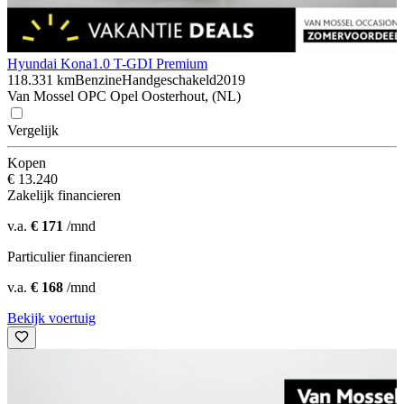
Hyundai Kona
1.0 T-GDI Premium
118.331 km
Benzine
Handgeschakeld
2019
Van Mossel OPC Opel Oosterhout, (NL)
Vergelijk
Kopen
€ 13.240
Zakelijk financieren
v.a.
€ 171
/mnd
Particulier financieren
v.a.
€ 168
/mnd
Bekijk voertuig