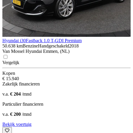
Hyundai i30
Fastback 1.0 T-GDI Premium
50.638 km
Benzine
Handgeschakeld
2018
Van Mossel Hyundai Emmen, (NL)
Vergelijk
Kopen
€ 15.940
Zakelijk financieren
v.a.
€ 204
/mnd
Particulier financieren
v.a.
€ 200
/mnd
Bekijk voertuig