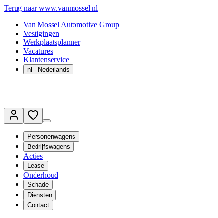
Terug naar www.vanmossel.nl
Van Mossel Automotive Group
Vestigingen
Werkplaatsplanner
Vacatures
Klantenservice
nl
- Nederlands
Personenwagens
Bedrijfswagens
Acties
Lease
Onderhoud
Schade
Diensten
Contact