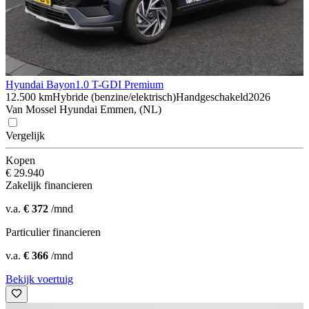
Hyundai Bayon
1.0 T-GDI Premium
12.500 km
Hybride (benzine/elektrisch)
Handgeschakeld
2026
Van Mossel Hyundai Emmen, (NL)
Vergelijk
Kopen
€ 29.940
Zakelijk financieren
v.a.
€ 372
/mnd
Particulier financieren
v.a.
€ 366
/mnd
Bekijk voertuig