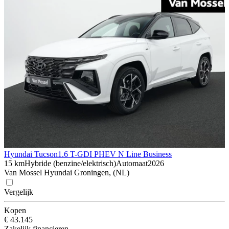
Hyundai Tucson
1.6 T-GDI PHEV N Line Business
15 km
Hybride (benzine/elektrisch)
Automaat
2026
Van Mossel Hyundai Groningen, (NL)
Vergelijk
Kopen
€ 43.145
Zakelijk financieren