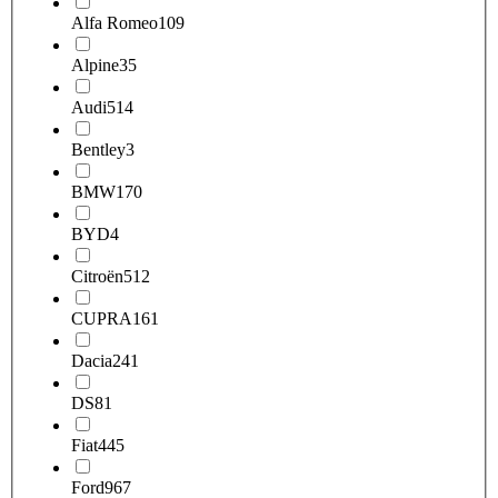
Alfa Romeo
109
Alpine
35
Audi
514
Bentley
3
BMW
170
BYD
4
Citroën
512
CUPRA
161
Dacia
241
DS
81
Fiat
445
Ford
967