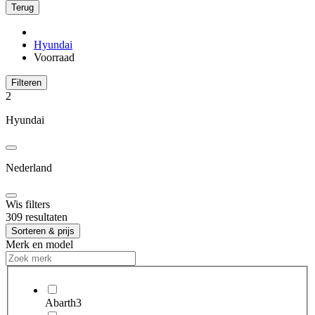
Terug
Hyundai
Voorraad
Filteren
2
Hyundai
Nederland
Wis filters
309 resultaten
Sorteren & prijs
Merk en model
Abarth
3