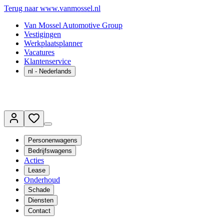
Terug naar www.vanmossel.nl
Van Mossel Automotive Group
Vestigingen
Werkplaatsplanner
Vacatures
Klantenservice
nl
- Nederlands
Personenwagens
Bedrijfswagens
Acties
Lease
Onderhoud
Schade
Diensten
Contact