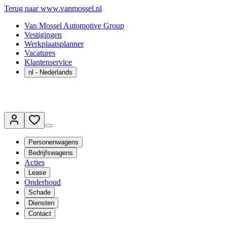
Terug naar www.vanmossel.nl
Van Mossel Automotive Group
Vestigingen
Werkplaatsplanner
Vacatures
Klantenservice
nl
- Nederlands
Personenwagens
Bedrijfswagens
Acties
Lease
Onderhoud
Schade
Diensten
Contact