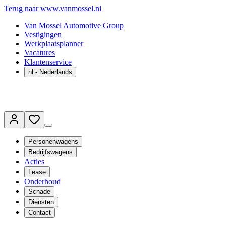
Terug naar www.vanmossel.nl
Van Mossel Automotive Group
Vestigingen
Werkplaatsplanner
Vacatures
Klantenservice
nl
- Nederlands
Personenwagens
Bedrijfswagens
Acties
Lease
Onderhoud
Schade
Diensten
Contact