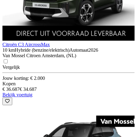
Citroën C3 Aircross
Max
10 km
Hybride (benzine/elektrisch)
Automaat
2026
Van Mossel Citroen Amsterdam, (NL)
Vergelijk
Jouw korting: € 2.000
Kopen
€ 36.687
€ 34.687
Bekijk voertuig