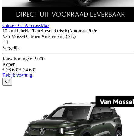
Citroën C3 Aircross
Max
10 km
Hybride (benzine/elektrisch)
Automaat
2026
Van Mossel Citroen Amsterdam, (NL)
Vergelijk
Jouw korting: € 2.000
Kopen
€ 36.687
€ 34.687
Bekijk voertuig