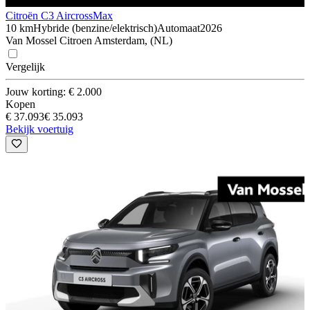
Citroën C3 Aircross
Max
10 km
Hybride (benzine/elektrisch)
Automaat
2026
Van Mossel Citroen Amsterdam, (NL)
Vergelijk
Jouw korting: € 2.000
Kopen
€ 37.093
€ 35.093
Bekijk voertuig