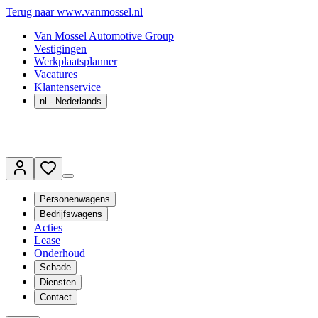
Terug naar www.vanmossel.nl
Van Mossel Automotive Group
Vestigingen
Werkplaatsplanner
Vacatures
Klantenservice
nl
- Nederlands
Personenwagens
Bedrijfswagens
Acties
Lease
Onderhoud
Schade
Diensten
Contact