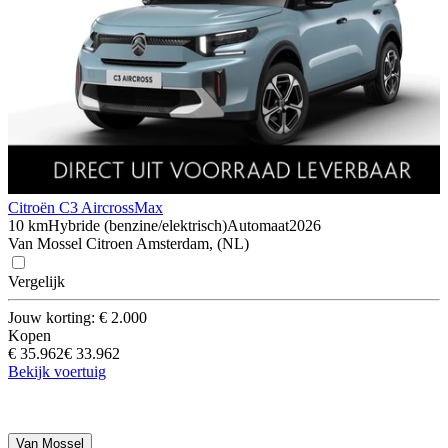
Citroën C3 Aircross
Max
10 km
Hybride (benzine/elektrisch)
Automaat
2026
Van Mossel Citroen Amsterdam, (NL)
Vergelijk
Jouw korting: € 2.000
Kopen
€ 35.962
€ 33.962
Bekijk voertuig
Van Mossel