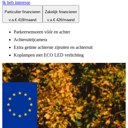
Ik heb interesse
Particulier financieren
Zakelijk financieren
v.a.
€ 419
/maand
v.a.
€ 426
/maand
Parkeersensoren vóór en achter
Achteruitrijcamera
Extra getinte achterste zijruiten en achterruit
Koplampen met ECO LED verlichting
Weten wat je huidige auto waard is?
Bereken je inruilwaarde