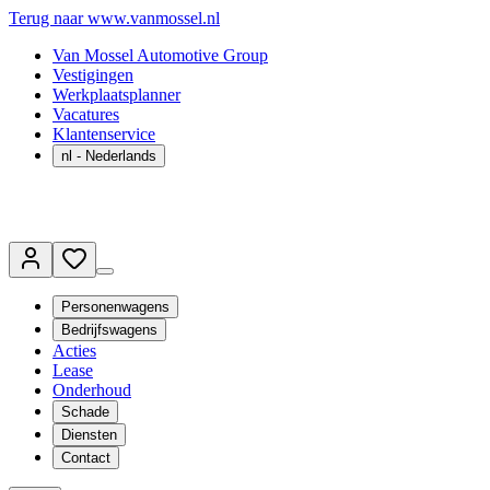
Terug naar www.vanmossel.nl
Van Mossel Automotive Group
Vestigingen
Werkplaatsplanner
Vacatures
Klantenservice
nl
- Nederlands
Personenwagens
Bedrijfswagens
Acties
Lease
Onderhoud
Schade
Diensten
Contact