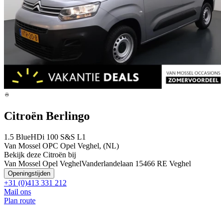
Citroën Berlingo
1.5 BlueHDi 100 S&S L1
Van Mossel OPC Opel Veghel, (NL)
Bekijk deze Citroën bij
Van Mossel Opel Veghel
Vanderlandelaan 1
5466 RE Veghel
Openingstijden
+31 (0)413 331 212
Mail ons
Plan route