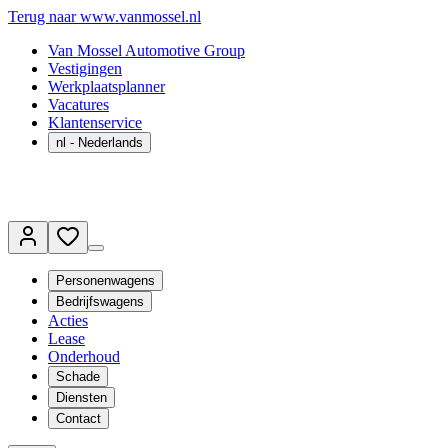
Terug naar www.vanmossel.nl
Van Mossel Automotive Group
Vestigingen
Werkplaatsplanner
Vacatures
Klantenservice
nl
- Nederlands
Personenwagens
Bedrijfswagens
Acties
Lease
Onderhoud
Schade
Diensten
Contact