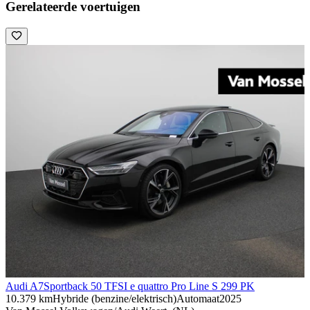
Gerelateerde voertuigen
Audi A7
Sportback 50 TFSI e quattro Pro Line S 299 PK
10.379 km
Hybride (benzine/elektrisch)
Automaat
2025