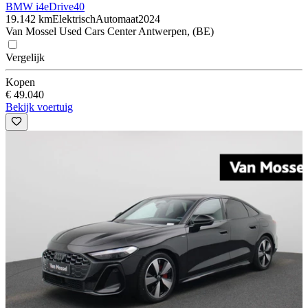
BMW i4
eDrive40
19.142 km
Elektrisch
Automaat
2024
Van Mossel Used Cars Center Antwerpen, (BE)
Vergelijk
Kopen
€ 49.040
Bekijk voertuig