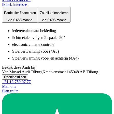
Ik heb interesse
Particulier financieren
Zakelijk financieren
v.a.
€ 686
/maand
v.a.
€ 698
/maand
lederen/alcantara bekleding
lichtmetalen velgen 5-spaaks 20"
electronic climate controle
Stoelverwarming vóór (4A3)
Stoelverwarming voor- en achterin (4A4)
Bekijk deze Audi bij
Van Mossel Audi Tilburg
Kraaivenstraat 14
5048 AB Tilburg
Openingstijden
+31 13 750 07 77
Mail ons
Plan route