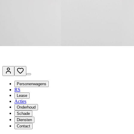
Terug naar www.vanmossel.nl
Van Mossel Automotive Group
Vestigingen
Werkplaatsplanner
Vacatures
Klantenservice
nl
- Nederlands
Personenwagens
RS
Lease
Acties
Onderhoud
Schade
Diensten
Contact