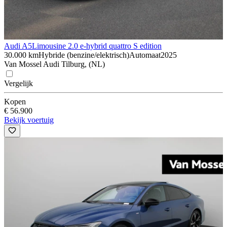
Audi A5
Limousine 2.0 e-hybrid quattro S edition
30.000 km
Hybride (benzine/elektrisch)
Automaat
2025
Van Mossel Audi Tilburg, (NL)
Vergelijk
Kopen
€ 56.900
Bekijk voertuig