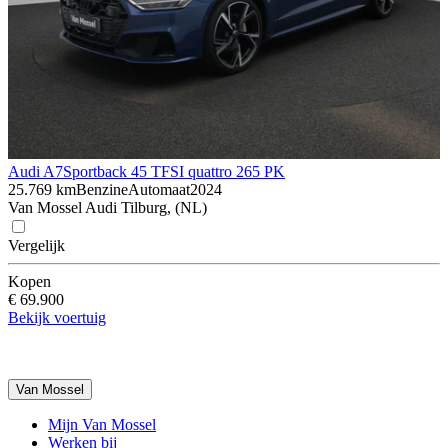
Audi A7
Sportback 45 TFSI quattro 265 PK
25.769 km
Benzine
Automaat
2024
Van Mossel Audi Tilburg, (NL)
Vergelijk
Kopen
€ 69.900
Bekijk voertuig
Van Mossel
Mijn Van Mossel
Werken bij