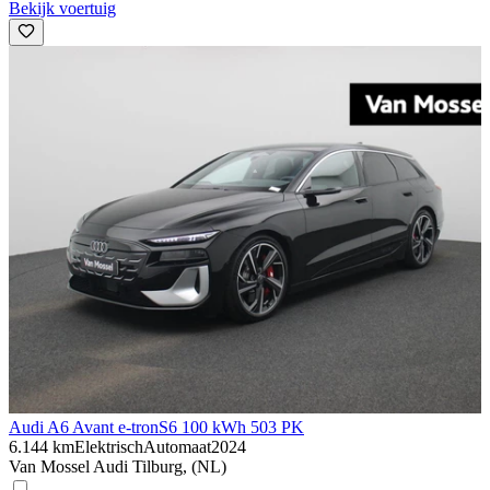
Bekijk voertuig
Audi A6 Avant e-tron
S6 100 kWh 503 PK
6.144 km
Elektrisch
Automaat
2024
Van Mossel Audi Tilburg, (NL)