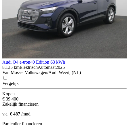
Audi Q4 e-tron
40 Edition 63 kWh
8.135 km
Elektrisch
Automaat
2025
Van Mossel Volkswagen/Audi Weert, (NL)
Vergelijk
Kopen
€ 39.400
Zakelijk financieren
v.a.
€ 487
/mnd
Particulier financieren