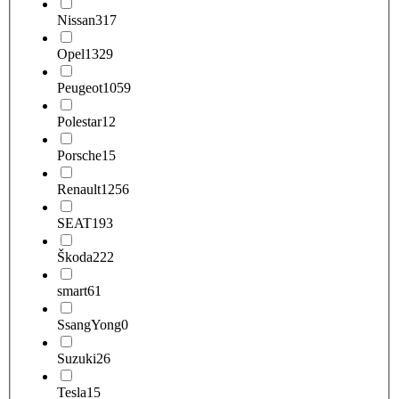
Nissan
317
Opel
1329
Peugeot
1059
Polestar
12
Porsche
15
Renault
1256
SEAT
193
Škoda
222
smart
61
SsangYong
0
Suzuki
26
Tesla
15