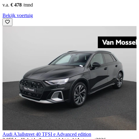
v.a.
€ 478
/mnd
Bekijk voertuig
Audi A3
allstreet 40 TFSI e Advanced edition