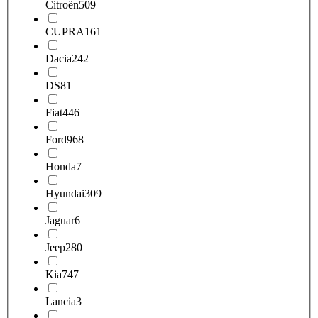
Citroën
509
CUPRA
161
Dacia
242
DS
81
Fiat
446
Ford
968
Honda
7
Hyundai
309
Jaguar
6
Jeep
280
Kia
747
Lancia
3