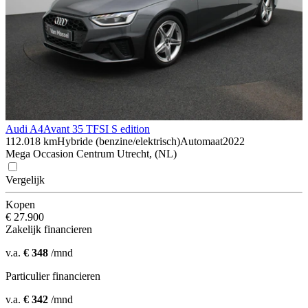
Audi A4
Avant 35 TFSI S edition
112.018 km
Hybride (benzine/elektrisch)
Automaat
2022
Mega Occasion Centrum Utrecht, (NL)
Vergelijk
Kopen
€ 27.900
Zakelijk financieren
v.a.
€ 348
/mnd
Particulier financieren
v.a.
€ 342
/mnd