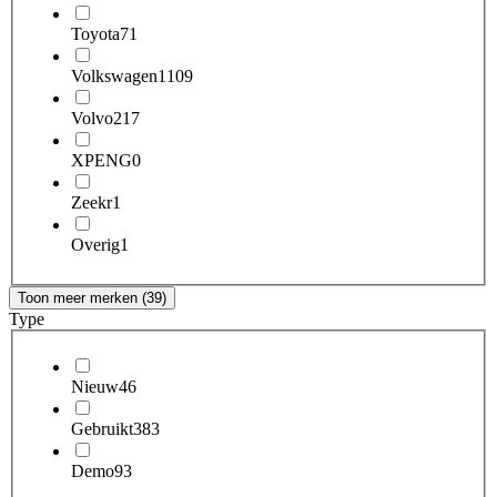
Toyota
71
Volkswagen
1109
Volvo
217
XPENG
0
Zeekr
1
Overig
1
Toon meer merken (39)
Type
Nieuw
46
Gebruikt
383
Demo
93