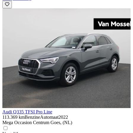
Audi Q3
35 TFSI Pro Line
113.369 km
Benzine
Automaat
2022
Mega Occasion Centrum Goes, (NL)