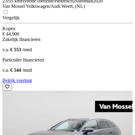
2.055 km
Hybride (benzine/elektrisch)
Automaat
2026
Van Mossel Volkswagen/Audi Weert, (NL)
Vergelijk
Kopen
€ 44.900
Zakelijk financieren
v.a.
€ 553
/mnd
Particulier financieren
v.a.
€ 544
/mnd
Bekijk voertuig