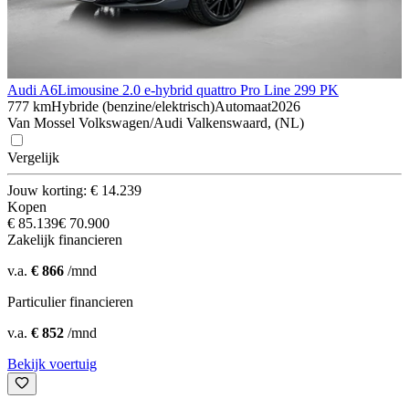
Audi A6
Limousine 2.0 e-hybrid quattro Pro Line 299 PK
777 km
Hybride (benzine/elektrisch)
Automaat
2026
Van Mossel Volkswagen/Audi Valkenswaard, (NL)
Vergelijk
Jouw korting: € 14.239
Kopen
€ 85.139
€ 70.900
Zakelijk financieren
v.a.
€ 866
/mnd
Particulier financieren
v.a.
€ 852
/mnd
Bekijk voertuig