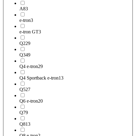
A8
3
e-tron
3
e-tron GT
3
Q2
29
Q3
49
Q4 e-tron
29
Q4 Sportback e-tron
13
Q5
27
Q6 e-tron
20
Q7
9
Q8
13
Q8 e-tron
2