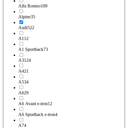
Alfa Romeo
109
Alpine
35
Audi
522
A1
12
A1 Sportback
73
A3
124
A4
21
A5
34
A6
29
A6 Avant e-tron
12
A6 Sportback e-tron
4
A7
4