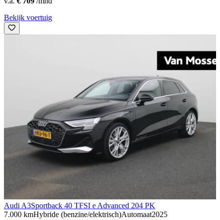
v.a.
€ 709
/mnd
Bekijk voertuig
Audi A3
Sportback 40 TFSI e Advanced 204 PK
7.000 km
Hybride (benzine/elektrisch)
Automaat
2025