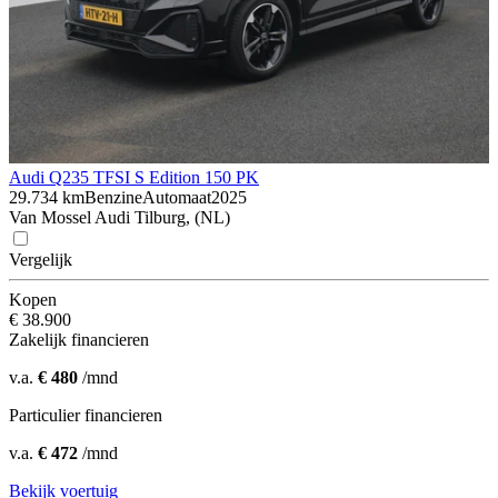
Audi Q2
35 TFSI S Edition 150 PK
29.734 km
Benzine
Automaat
2025
Van Mossel Audi Tilburg, (NL)
Vergelijk
Kopen
€ 38.900
Zakelijk financieren
v.a.
€ 480
/mnd
Particulier financieren
v.a.
€ 472
/mnd
Bekijk voertuig