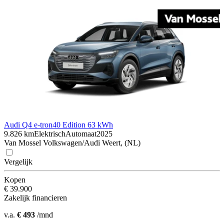
Audi Q4 e-tron
40 Edition 63 kWh
9.826 km
Elektrisch
Automaat
2025
Van Mossel Volkswagen/Audi Weert, (NL)
Vergelijk
Kopen
€ 39.900
Zakelijk financieren
v.a.
€ 493
/mnd