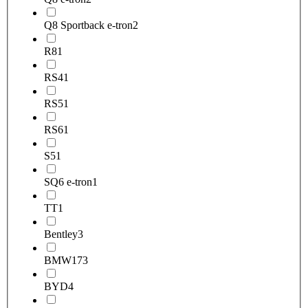
Q8 Sportback e-tron
2
R8
1
RS4
1
RS5
1
RS6
1
S5
1
SQ6 e-tron
1
TT
1
Bentley
3
BMW
173
BYD
4