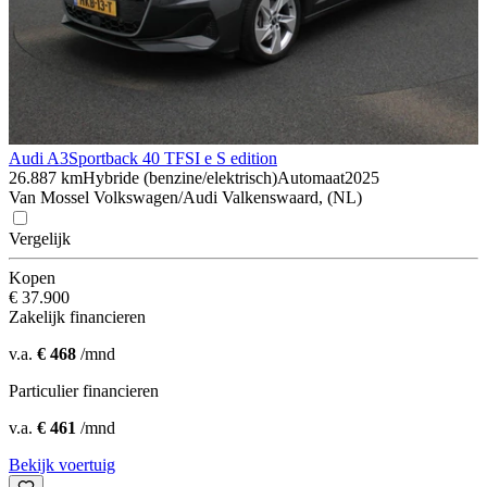
Audi A3
Sportback 40 TFSI e S edition
26.887 km
Hybride (benzine/elektrisch)
Automaat
2025
Van Mossel Volkswagen/Audi Valkenswaard, (NL)
Vergelijk
Kopen
€ 37.900
Zakelijk financieren
v.a.
€ 468
/mnd
Particulier financieren
v.a.
€ 461
/mnd
Bekijk voertuig