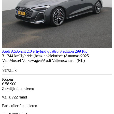
Audi A5
Avant 2.0 e-hybrid quattro S edition 299 PK
31.344 km
Hybride (benzine/elektrisch)
Automaat
2025
Van Mossel Volkswagen/Audi Valkenswaard, (NL)
Vergelijk
Kopen
€ 58.900
Zakelijk financieren
v.a.
€ 722
/mnd
Particulier financieren