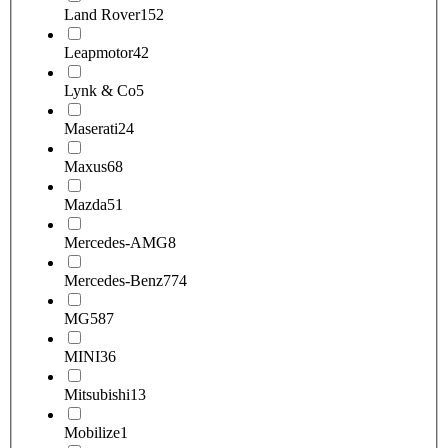
Land Rover
152
Leapmotor
42
Lynk & Co
5
Maserati
24
Maxus
68
Mazda
51
Mercedes-AMG
8
Mercedes-Benz
774
MG
587
MINI
36
Mitsubishi
13
Mobilize
1