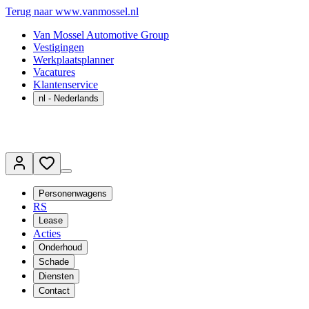
Terug naar www.vanmossel.nl
Van Mossel Automotive Group
Vestigingen
Werkplaatsplanner
Vacatures
Klantenservice
nl
- Nederlands
Personenwagens
RS
Lease
Acties
Onderhoud
Schade
Diensten
Contact