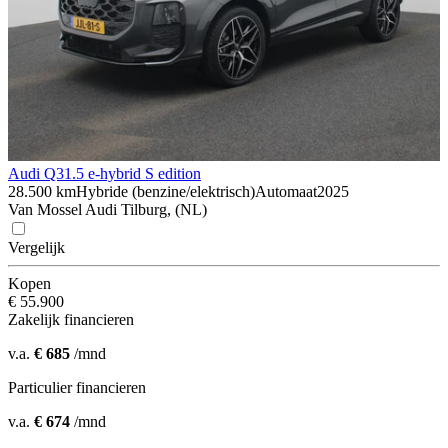
Audi Q3
1.5 e-hybrid S edition
28.500 km
Hybride (benzine/elektrisch)
Automaat
2025
Van Mossel Audi Tilburg, (NL)
Vergelijk
Kopen
€ 55.900
Zakelijk financieren
v.a.
€ 685
/mnd
Particulier financieren
v.a.
€ 674
/mnd