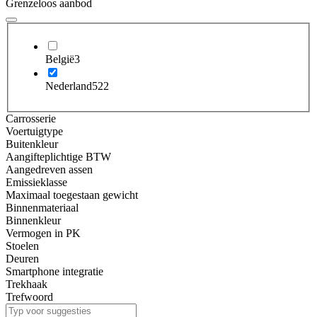
Grenzeloos aanbod
België
3
Nederland
522
Carrosserie
Voertuigtype
Buitenkleur
Aangifteplichtige BTW
Aangedreven assen
Emissieklasse
Maximaal toegestaan gewicht
Binnenmateriaal
Binnenkleur
Vermogen in PK
Stoelen
Deuren
Smartphone integratie
Trekhaak
Trefwoord