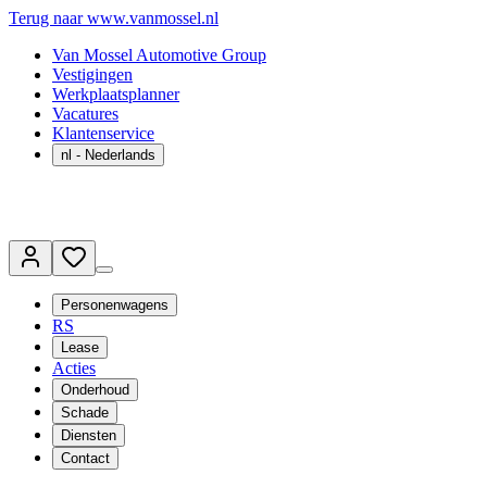
Terug naar www.vanmossel.nl
Van Mossel Automotive Group
Vestigingen
Werkplaatsplanner
Vacatures
Klantenservice
nl
- Nederlands
Personenwagens
RS
Lease
Acties
Onderhoud
Schade
Diensten
Contact