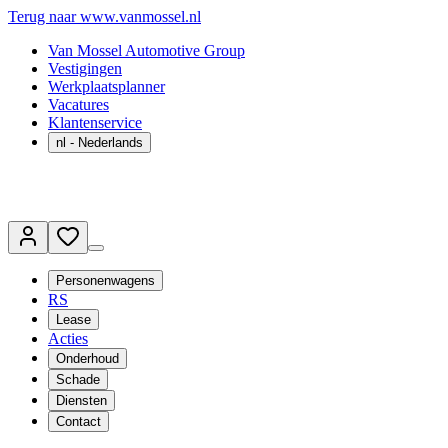
Terug naar www.vanmossel.nl
Van Mossel Automotive Group
Vestigingen
Werkplaatsplanner
Vacatures
Klantenservice
nl
- Nederlands
Personenwagens
RS
Lease
Acties
Onderhoud
Schade
Diensten
Contact