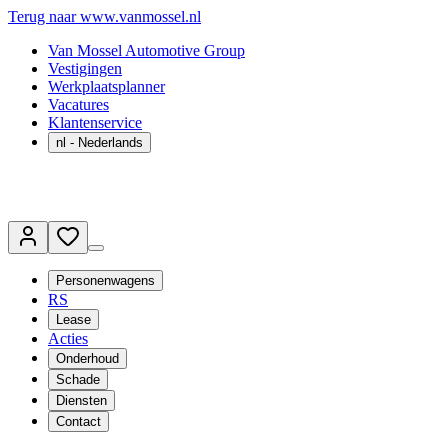
Terug naar www.vanmossel.nl
Van Mossel Automotive Group
Vestigingen
Werkplaatsplanner
Vacatures
Klantenservice
nl
- Nederlands
Personenwagens
RS
Lease
Acties
Onderhoud
Schade
Diensten
Contact