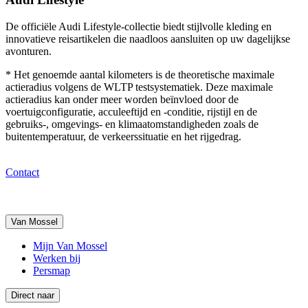
De officiële Audi Lifestyle-collectie biedt stijlvolle kleding en
innovatieve reisartikelen die naadloos aansluiten op uw dagelijkse
avonturen.
* Het genoemde aantal kilometers is de theoretische maximale
actieradius volgens de WLTP testsystematiek. Deze maximale
actieradius kan onder meer worden beïnvloed door de
voertuigconfiguratie, acculeeftijd en -conditie, rijstijl en de
gebruiks-, omgevings- en klimaatomstandigheden zoals de
buitentemperatuur, de verkeerssituatie en het rijgedrag.
Contact
Van Mossel
Mijn Van Mossel
Werken bij
Persmap
Direct naar