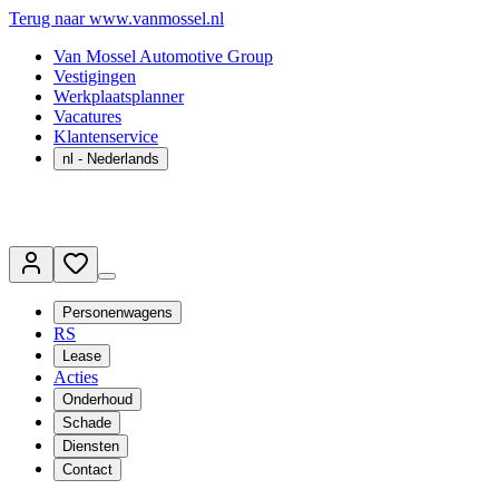
Terug naar www.vanmossel.nl
Van Mossel Automotive Group
Vestigingen
Werkplaatsplanner
Vacatures
Klantenservice
nl
- Nederlands
Personenwagens
RS
Lease
Acties
Onderhoud
Schade
Diensten
Contact