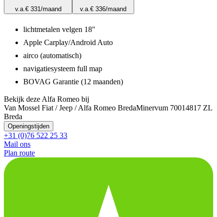
v.a.
€ 331
/maand
v.a.
€ 336
/maand
lichtmetalen velgen 18"
Apple Carplay/Android Auto
airco (automatisch)
navigatiesysteem full map
BOVAG Garantie (12 maanden)
Bekijk deze Alfa Romeo bij
Van Mossel Fiat / Jeep / Alfa Romeo Breda
Minervum 7001
4817 ZL
Breda
Openingstijden
+31 (0)76 522 25 33
Mail ons
Plan route