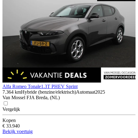
Alfa Romeo Tonale
1.3T PHEV Sprint
7.364 km
Hybride (benzine/elektrisch)
Automaat
2025
Van Mossel FJA Breda, (NL)
Vergelijk
Kopen
€ 33.940
Bekijk voertuig