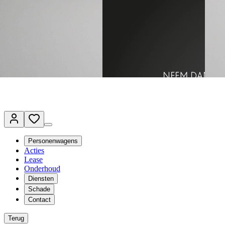
Terug naar www.vanmossel.nl
Van Mossel Automotive Group
Vestigingen
Werkplaatsplanner
Vacatures
Klantenservice
nl
- Nederlands
Personenwagens
Acties
Lease
Onderhoud
Diensten
Schade
Contact
Terug