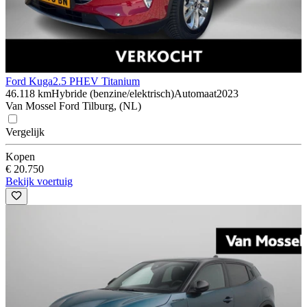
Ford Kuga
2.5 PHEV Titanium
46.118 km
Hybride (benzine/elektrisch)
Automaat
2023
Van Mossel Ford Tilburg, (NL)
Vergelijk
Kopen
€ 20.750
Bekijk voertuig