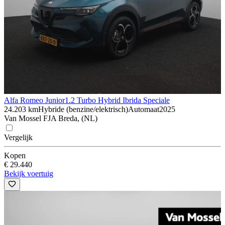
Alfa Romeo Junior
1.2 Turbo Hybrid Ibrida Speciale
24.203 km
Hybride (benzine/elektrisch)
Automaat
2025
Van Mossel FJA Breda, (NL)
Vergelijk
Kopen
€ 29.440
Bekijk voertuig