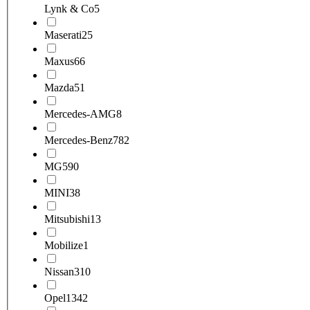
Lynk & Co
5
Maserati
25
Maxus
66
Mazda
51
Mercedes-AMG
8
Mercedes-Benz
782
MG
590
MINI
38
Mitsubishi
13
Mobilize
1
Nissan
310
Opel
1342