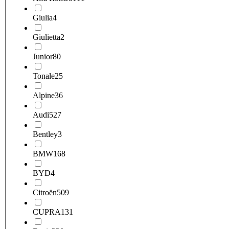
Giulia
4
Giulietta
2
Junior
80
Tonale
25
Alpine
36
Audi
527
Bentley
3
BMW
168
BYD
4
Citroën
509
CUPRA
131