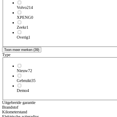
Volvo
214
XPENG
0
Zeekr
1
Overig
1
Toon meer merken (39)
Type
Nieuw
72
Gebruikt
35
Demo
4
Uitgebreide garantie
Brandstof
Kilometerstand
Elektrische actieradius