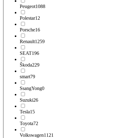
Peugeot
1088
Polestar
12
Porsche
16
Renault
1259
SEAT
196
Škoda
229
smart
79
SsangYong
0
Suzuki
26
Tesla
15
Toyota
72
Volkswagen
1121