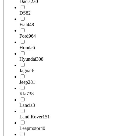
Dacia
230
DS
82
Fiat
448
Ford
964
Honda
6
Hyundai
308
Jaguar
6
Jeep
281
Kia
738
Lancia
3
Land Rover
151
Leapmotor
40