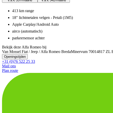
v.a.
€ 337
/maand
v.a.
€ 342
/maand
413 km range
18" lichtmetalen velgen - Petali (1M5)
Apple Carplay/Android Auto
airco (automatisch)
parkeersensor achter
Bekijk deze Alfa Romeo bij
Van Mossel Fiat / Jeep / Alfa Romeo Breda
Minervum 7001
4817 ZL 
Openingstijden
+31 (0)76 522 25 33
Mail ons
Plan route