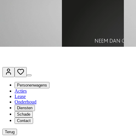
Terug naar www.vanmossel.nl
Van Mossel Automotive Group
Vestigingen
Werkplaatsplanner
Vacatures
Klantenservice
nl
- Nederlands
Personenwagens
Acties
Lease
Onderhoud
Diensten
Schade
Contact
Terug