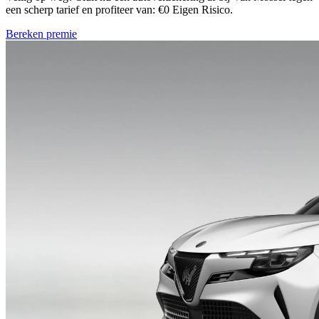
een scherp tarief en profiteer van: €0 Eigen Risico.
Bereken premie