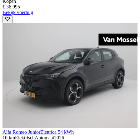
Kopen
€ 36.995
Bekijk voertuig
Alfa Romeo Junior
Elettrica 54 kWh
10 km
Elektrisch
Automaat
2026