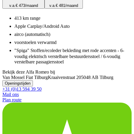
v.a.
€ 473
/maand
v.a.
€ 481
/maand
413 km range
Apple Carplay/Android Auto
airco (automatisch)
voorstoelen verwarmd
"Spiga" Stoffen/ecoleder bekleding met rode accenten - 6-
voudig elektrisch verstelbare bestuurdersstoel / 6-voudig
verstelbare passagiersstoel
Bekijk deze Alfa Romeo bij
Van Mossel Fiat Tilburg
Kraaivenstraat 20
5048 AB Tilburg
Openingstijden
+31 (0)13 594 39 50
Mail ons
Plan route