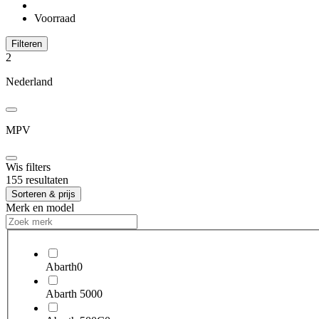
Voorraad
Filteren
2
Nederland
MPV
Wis filters
155 resultaten
Sorteren & prijs
Merk en model
Abarth
0
Abarth 500
0