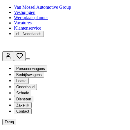
Van Mossel Automotive Group
Vestigingen
Werkplaatsplanner
Vacatures
Klantenservice
nl
- Nederlands
Personenwagens
Bedrijfswagens
Lease
Onderhoud
Schade
Diensten
Zakelijk
Contact
Terug