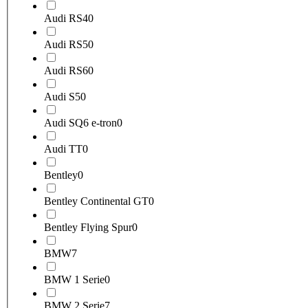
Audi RS4
0
Audi RS5
0
Audi RS6
0
Audi S5
0
Audi SQ6 e-tron
0
Audi TT
0
Bentley
0
Bentley Continental GT
0
Bentley Flying Spur
0
BMW
7
BMW 1 Serie
0
BMW 2 Serie
7