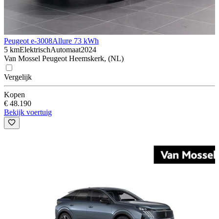
Peugeot e-3008
Allure 73 kWh
5 km
Elektrisch
Automaat
2024
Van Mossel Peugeot Heemskerk, (NL)
Vergelijk
Kopen
€ 48.190
Bekijk voertuig