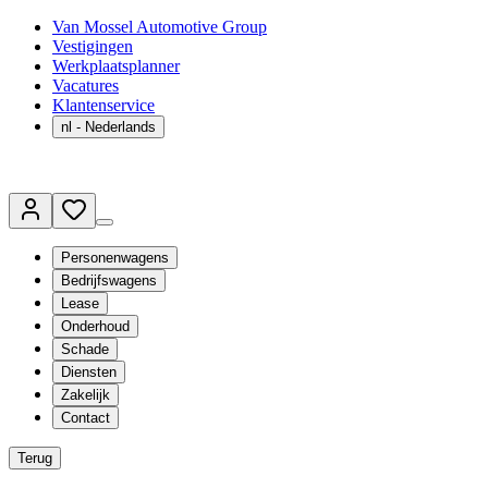
Van Mossel Automotive Group
Vestigingen
Werkplaatsplanner
Vacatures
Klantenservice
nl
- Nederlands
Personenwagens
Bedrijfswagens
Lease
Onderhoud
Schade
Diensten
Zakelijk
Contact
Terug