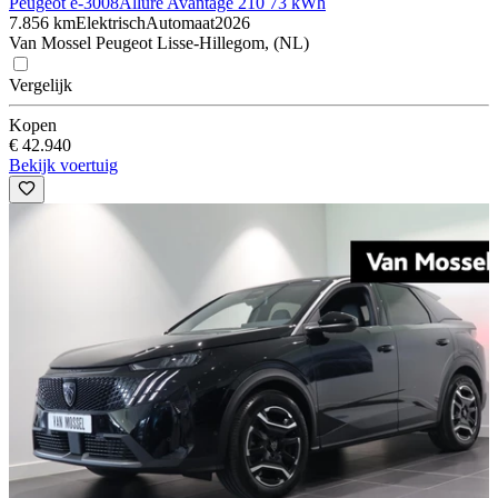
Peugeot e-3008
Allure Avantage 210 73 kWh
7.856 km
Elektrisch
Automaat
2026
Van Mossel Peugeot Lisse-Hillegom, (NL)
Vergelijk
Kopen
€ 42.940
Bekijk voertuig