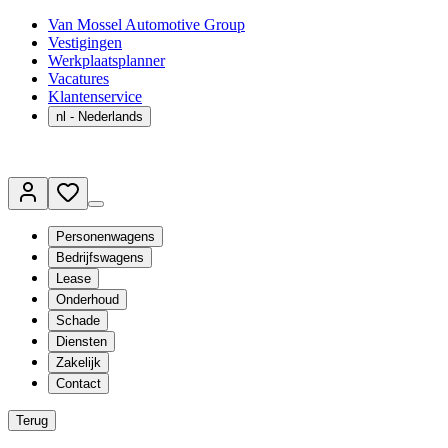
Van Mossel Automotive Group
Vestigingen
Werkplaatsplanner
Vacatures
Klantenservice
nl
- Nederlands
Personenwagens
Bedrijfswagens
Lease
Onderhoud
Schade
Diensten
Zakelijk
Contact
Terug