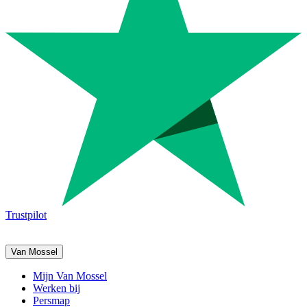
Trustpilot
Van Mossel
Mijn Van Mossel
Werken bij
Persmap