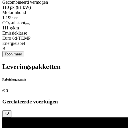
Gecombineerd vermogen
110 pk (81 kW)
Motorinhoud
1.199 cc
CO₂-uitstoot
111 g/km
Emissieklasse
Euro 6d-TEMP
Energielabel
B
Toon meer
Leveringspakketten
Fabrieksgarantie
€ 0
Gerelateerde voertuigen