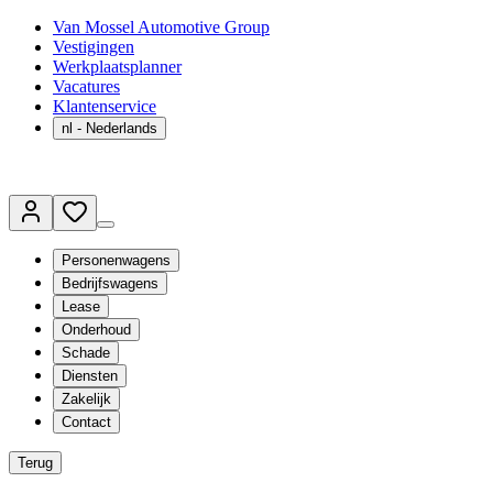
Van Mossel Automotive Group
Vestigingen
Werkplaatsplanner
Vacatures
Klantenservice
nl
- Nederlands
Personenwagens
Bedrijfswagens
Lease
Onderhoud
Schade
Diensten
Zakelijk
Contact
Terug