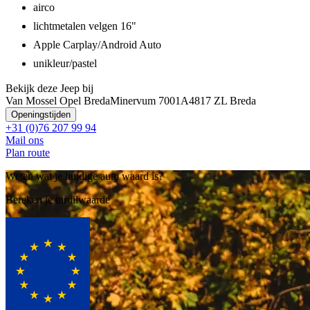
airco
lichtmetalen velgen 16"
Apple Carplay/Android Auto
unikleur/pastel
Bekijk deze Jeep bij
Van Mossel Opel Breda
Minervum 7001A
4817 ZL Breda
Openingstijden
+31 (0)76 207 99 94
Mail ons
Plan route
Weten wat je huidige auto waard is?
Bereken je inruilwaarde