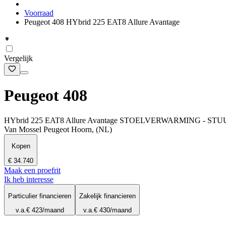
Voorraad
Peugeot 408 HYbrid 225 EAT8 Allure Avantage
Vergelijk
Peugeot 408
HYbrid 225 EAT8 Allure Avantage STOELVERWARMING -
Van Mossel Peugeot Hoorn, (NL)
Kopen
€ 34.740
Maak een proefrit
Ik heb interesse
Particulier financieren
Zakelijk financieren
v.a.
€ 423
/maand
v.a.
€ 430
/maand