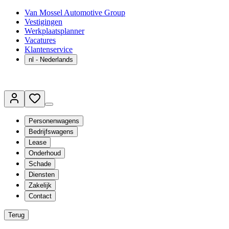
Van Mossel Automotive Group
Vestigingen
Werkplaatsplanner
Vacatures
Klantenservice
nl
- Nederlands
Personenwagens
Bedrijfswagens
Lease
Onderhoud
Schade
Diensten
Zakelijk
Contact
Terug