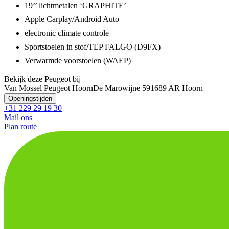
19’’ lichtmetalen ‘GRAPHITE’
Apple Carplay/Android Auto
electronic climate controle
Sportstoelen in stof/TEP FALGO (D9FX)
Verwarmde voorstoelen (WAEP)
Bekijk deze Peugeot bij
Van Mossel Peugeot Hoorn
De Marowijne 59
1689 AR Hoorn
Openingstijden
+31 229 29 19 30
Mail ons
Plan route