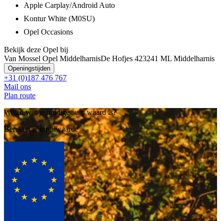
Apple Carplay/Android Auto
Kontur White (M0SU)
Opel Occasions
Bekijk deze Opel bij
Van Mossel Opel Middelharnis
De Hofjes 42
3241 ML Middelharnis
Openingstijden
+31 (0)187 476 767
Mail ons
Plan route
Weten wat je huidige auto waard is?
Bereken je inruilwaarde