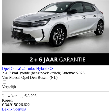
Opel Corsa
1.2 Turbo Hybrid GS
2.417 km
Hybride (benzine/elektrisch)
Automaat
2026
Van Mossel Opel Den Bosch, (NL)
Vergelijk
Jouw korting: € 8.293
Kopen
€ 34.915
€ 26.622
Bekijk voertuig