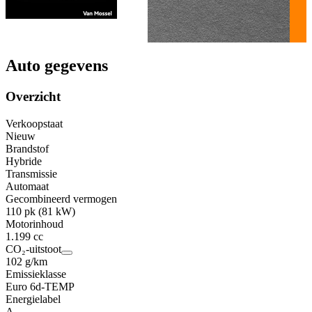
Auto gegevens
Overzicht
Verkoopstaat
Nieuw
Brandstof
Hybride
Transmissie
Automaat
Gecombineerd vermogen
110 pk (81 kW)
Motorinhoud
1.199 cc
CO₂-uitstoot
102 g/km
Emissieklasse
Euro 6d-TEMP
Energielabel
A