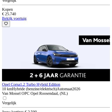
Vergelijk
Kopen
€ 25.740
Bekijk voertuig
Opel Corsa
1.2 Turbo Hybrid Edition
10 km
Hybride (benzine/elektrisch)
Automaat
2026
Van Mossel OPC Opel Roosendaal, (NL)
Vergelijk
Jouw korting: € 2.500