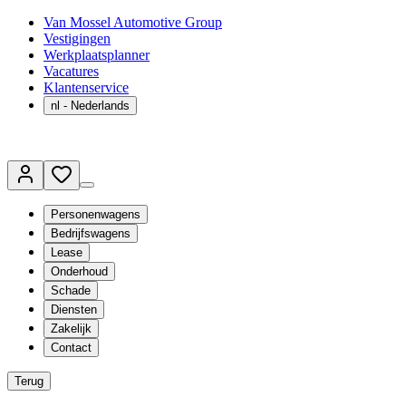
Van Mossel Automotive Group
Vestigingen
Werkplaatsplanner
Vacatures
Klantenservice
nl
- Nederlands
Personenwagens
Bedrijfswagens
Lease
Onderhoud
Schade
Diensten
Zakelijk
Contact
Terug