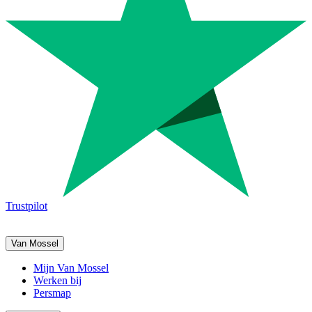
Trustpilot
Van Mossel
Mijn Van Mossel
Werken bij
Persmap