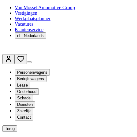
Van Mossel Automotive Group
Vestigingen
Werkplaatsplanner
Vacatures
Klantenservice
nl
- Nederlands
Personenwagens
Bedrijfswagens
Lease
Onderhoud
Schade
Diensten
Zakelijk
Contact
Terug