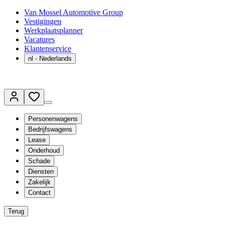
Van Mossel Automotive Group
Vestigingen
Werkplaatsplanner
Vacatures
Klantenservice
nl
- Nederlands
Personenwagens
Bedrijfswagens
Lease
Onderhoud
Schade
Diensten
Zakelijk
Contact
Terug