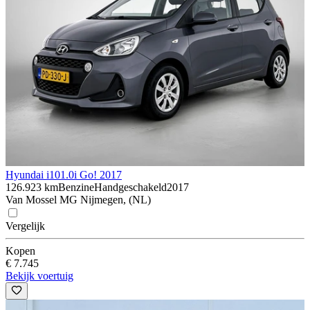
Hyundai i10
1.0i Go! 2017
126.923 km
Benzine
Handgeschakeld
2017
Van Mossel MG Nijmegen, (NL)
Vergelijk
Kopen
€ 7.745
Bekijk voertuig