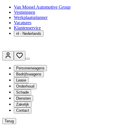
Van Mossel Automotive Group
Vestigingen
Werkplaatsplanner
Vacatures
Klantenservice
nl
- Nederlands
Personenwagens
Bedrijfswagens
Lease
Onderhoud
Schade
Diensten
Zakelijk
Contact
Terug