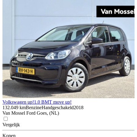
Volkswagen up!
1.0 BMT move up!
132.049 km
Benzine
Handgeschakeld
2018
Van Mossel Ford Goes, (NL)
Vergelijk
Kopen