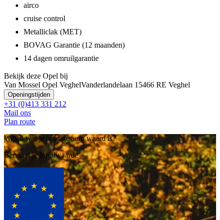
airco
cruise control
Metalliclak (MET)
BOVAG Garantie (12 maanden)
14 dagen omruilgarantie
Bekijk deze Opel bij
Van Mossel Opel Veghel
Vanderlandelaan 1
5466 RE Veghel
Openingstijden
+31 (0)413 331 212
Mail ons
Plan route
Weten wat je huidige auto waard is?
Bereken je inruilwaarde