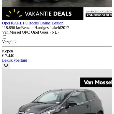
Opel KARL
1.0 Rocks Online Edition
118.896 km
Benzine
Handgeschakeld
2017
Van Mossel OPC Opel Goes, (NL)
Vergelijk
Kopen
€ 7.440
Bekijk voertuig