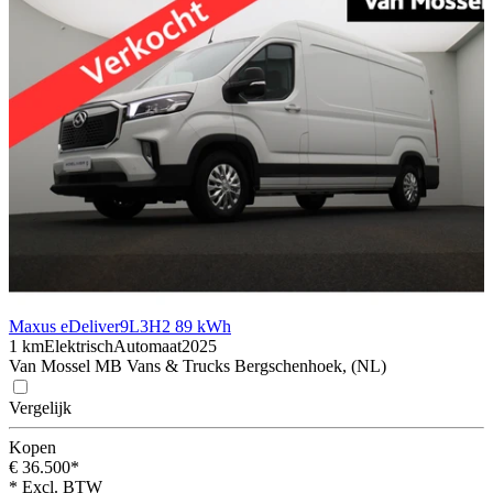
Maxus eDeliver9
L3H2 89 kWh
1 km
Elektrisch
Automaat
2025
Van Mossel MB Vans & Trucks Bergschenhoek, (NL)
Vergelijk
Kopen
€ 36.500*
* Excl. BTW