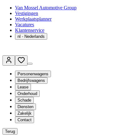
Van Mossel Automotive Group
Vestigingen
Werkplaatsplanner
Vacatures
Klantenservice
nl
- Nederlands
Personenwagens
Bedrijfswagens
Lease
Onderhoud
Schade
Diensten
Zakelijk
Contact
Terug