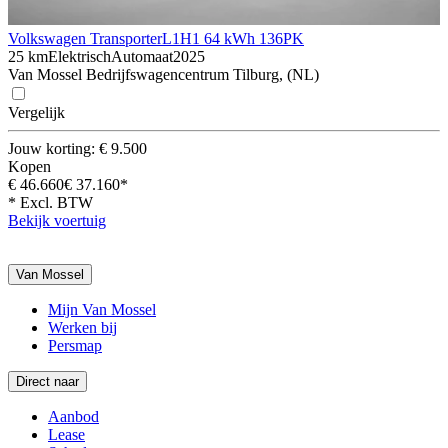
Volkswagen Transporter
L1H1 64 kWh 136PK
25 km
Elektrisch
Automaat
2025
Van Mossel Bedrijfswagencentrum Tilburg, (NL)
Vergelijk
Jouw korting: € 9.500
Kopen
€ 46.660
€ 37.160*
* Excl. BTW
Bekijk voertuig
Van Mossel
Mijn Van Mossel
Werken bij
Persmap
Direct naar
Aanbod
Lease