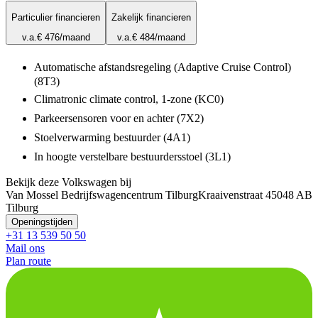
Particulier financieren
Zakelijk financieren
v.a.
€ 476
/maand
v.a.
€ 484
/maand
Automatische afstandsregeling (Adaptive Cruise Control)
(8T3)
Climatronic climate control, 1-zone (KC0)
Parkeersensoren voor en achter (7X2)
Stoelverwarming bestuurder (4A1)
In hoogte verstelbare bestuurdersstoel (3L1)
Bekijk deze Volkswagen bij
Van Mossel Bedrijfswagencentrum Tilburg
Kraaivenstraat 4
5048 AB
Tilburg
Openingstijden
+31 13 539 50 50
Mail ons
Plan route