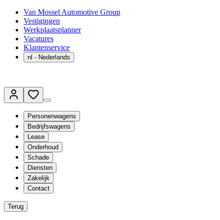
Van Mossel Automotive Group
Vestigingen
Werkplaatsplanner
Vacatures
Klantenservice
nl
- Nederlands
Personenwagens
Bedrijfswagens
Lease
Onderhoud
Schade
Diensten
Zakelijk
Contact
Terug