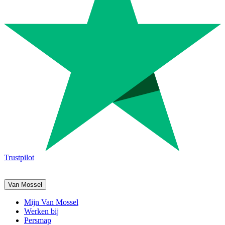
Trustpilot
Van Mossel
Mijn Van Mossel
Werken bij
Persmap