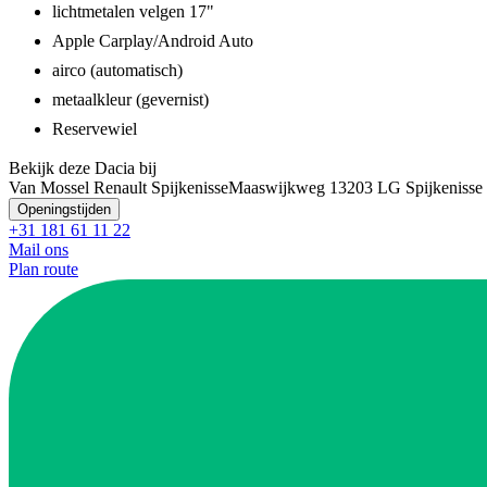
lichtmetalen velgen 17"
Apple Carplay/Android Auto
airco (automatisch)
metaalkleur (gevernist)
Reservewiel
Bekijk deze Dacia bij
Van Mossel Renault Spijkenisse
Maaswijkweg 1
3203 LG Spijkenisse
Openingstijden
+31 181 61 11 22
Mail ons
Plan route