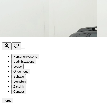
Van Mossel Automotive Group
Vestigingen
Werkplaatsplanner
Vacatures
Klantenservice
nl
- Nederlands
Personenwagens
Bedrijfswagens
Lease
Onderhoud
Schade
Diensten
Zakelijk
Contact
Terug