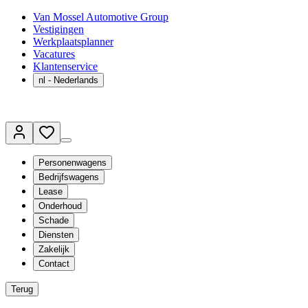
Van Mossel Automotive Group
Vestigingen
Werkplaatsplanner
Vacatures
Klantenservice
nl
- Nederlands
Personenwagens
Bedrijfswagens
Lease
Onderhoud
Schade
Diensten
Zakelijk
Contact
Terug