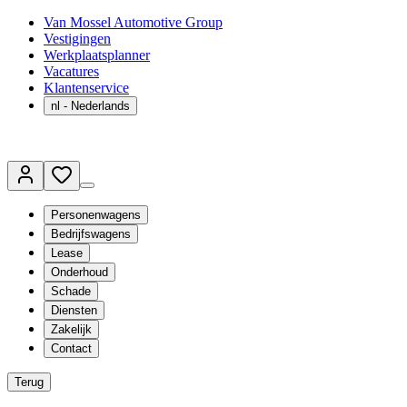
Van Mossel Automotive Group
Vestigingen
Werkplaatsplanner
Vacatures
Klantenservice
nl
- Nederlands
Personenwagens
Bedrijfswagens
Lease
Onderhoud
Schade
Diensten
Zakelijk
Contact
Terug