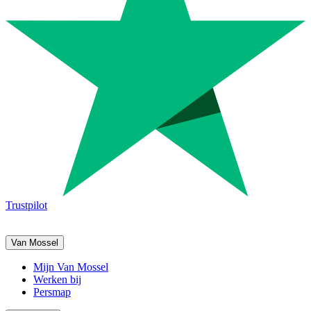
Trustpilot
Van Mossel
Mijn Van Mossel
Werken bij
Persmap