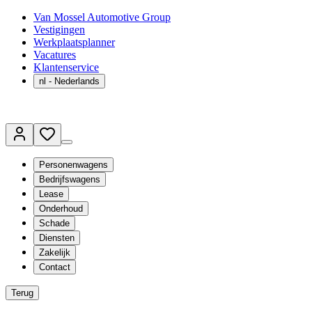
Van Mossel Automotive Group
Vestigingen
Werkplaatsplanner
Vacatures
Klantenservice
nl
- Nederlands
Personenwagens
Bedrijfswagens
Lease
Onderhoud
Schade
Diensten
Zakelijk
Contact
Terug