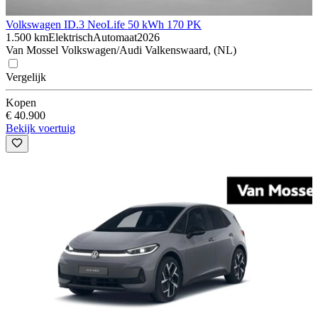
Volkswagen ID.3 Neo
Life 50 kWh 170 PK
1.500 km
Elektrisch
Automaat
2026
Van Mossel Volkswagen/Audi Valkenswaard, (NL)
Vergelijk
Kopen
€ 40.900
Bekijk voertuig