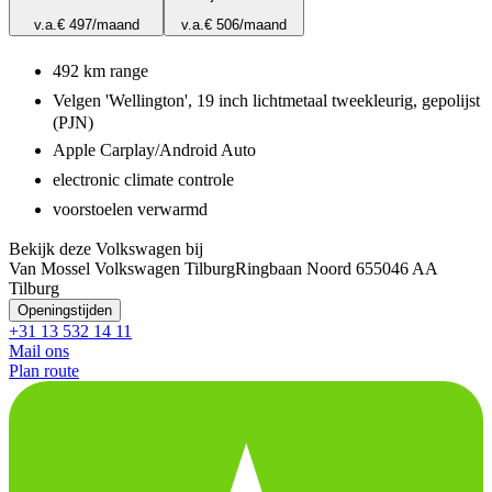
v.a.
€ 497
/maand
v.a.
€ 506
/maand
492 km range
Velgen 'Wellington', 19 inch lichtmetaal tweekleurig, gepolijst
(PJN)
Apple Carplay/Android Auto
electronic climate controle
voorstoelen verwarmd
Bekijk deze Volkswagen bij
Van Mossel Volkswagen Tilburg
Ringbaan Noord 65
5046 AA
Tilburg
Openingstijden
+31 13 532 14 11
Mail ons
Plan route