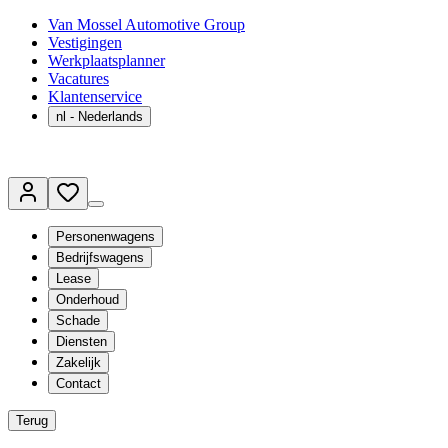
Van Mossel Automotive Group
Vestigingen
Werkplaatsplanner
Vacatures
Klantenservice
nl
- Nederlands
Personenwagens
Bedrijfswagens
Lease
Onderhoud
Schade
Diensten
Zakelijk
Contact
Terug