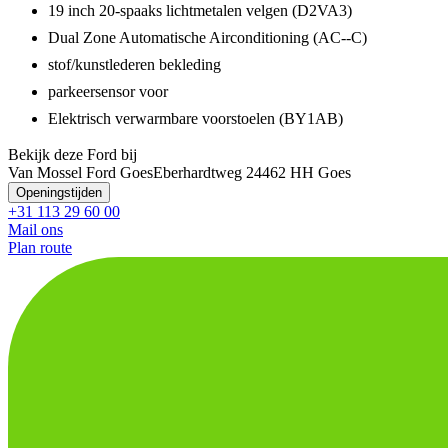
19 inch 20-spaaks lichtmetalen velgen (D2VA3)
Dual Zone Automatische Airconditioning (AC--C)
stof/kunstlederen bekleding
parkeersensor voor
Elektrisch verwarmbare voorstoelen (BY1AB)
Bekijk deze Ford bij
Van Mossel Ford Goes
Eberhardtweg 2
4462 HH Goes
Openingstijden
+31 113 29 60 00
Mail ons
Plan route