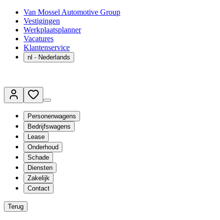
Van Mossel Automotive Group
Vestigingen
Werkplaatsplanner
Vacatures
Klantenservice
nl
- Nederlands
Personenwagens
Bedrijfswagens
Lease
Onderhoud
Schade
Diensten
Zakelijk
Contact
Terug