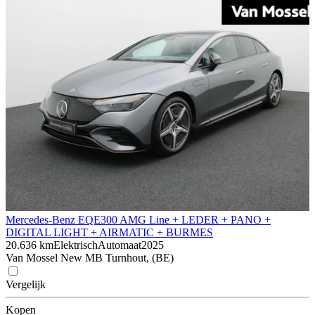
Mercedes-Benz EQE
300 AMG Line + LEDER + PANO +
DIGITAL LIGHT + AIRMATIC + BURMES
20.636 km
Elektrisch
Automaat
2025
Van Mossel New MB Turnhout, (BE)
Vergelijk
Kopen