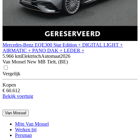
Mercedes-Benz EQE
300 Star Edition + DIGITAL LIGHT +
AIRMATIC + PANO DAK + LEDER +
5.966 km
Elektrisch
Automaat
2026
Van Mossel New MB Tielt, (BE)
Vergelijk
Kopen
€ 60.612
Bekijk voertuig
Van Mossel
Mijn Van Mossel
Werken bij
Persmap