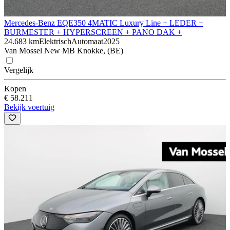
Mercedes-Benz EQE
350 4MATIC Luxury Line + LEDER +
BURMESTER + HYPERSCREEN + PANO DAK +
24.683 km
Elektrisch
Automaat
2025
Van Mossel New MB Knokke, (BE)
Vergelijk
Kopen
€ 58.211
Bekijk voertuig