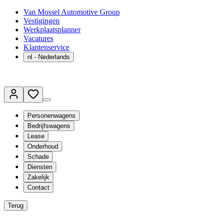
Van Mossel Automotive Group
Vestigingen
Werkplaatsplanner
Vacatures
Klantenservice
nl
- Nederlands
Personenwagens
Bedrijfswagens
Lease
Onderhoud
Schade
Diensten
Zakelijk
Contact
Terug