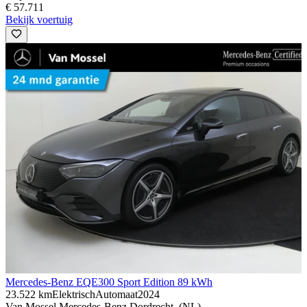
€ 57.711
Bekijk voertuig
Mercedes-Benz EQE
300 Sport Edition 89 kWh
23.522 km
Elektrisch
Automaat
2024
Van Mossel Mercedes-Benz Dordrecht, (NL)