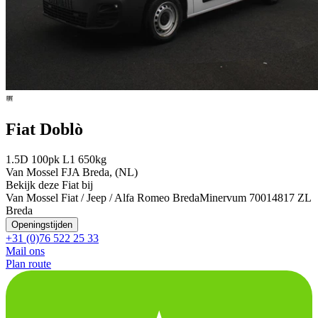
Fiat Doblò
1.5D 100pk L1 650kg
Van Mossel FJA Breda, (NL)
Bekijk deze Fiat bij
Van Mossel Fiat / Jeep / Alfa Romeo Breda
Minervum 7001
4817 ZL
Breda
Openingstijden
+31 (0)76 522 25 33
Mail ons
Plan route