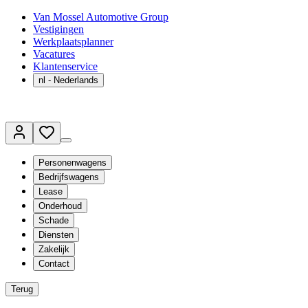
Van Mossel Automotive Group
Vestigingen
Werkplaatsplanner
Vacatures
Klantenservice
nl
- Nederlands
Personenwagens
Bedrijfswagens
Lease
Onderhoud
Schade
Diensten
Zakelijk
Contact
Terug