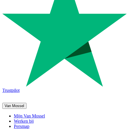
Trustpilot
Van Mossel
Mijn Van Mossel
Werken bij
Persmap