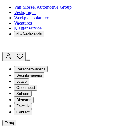
Van Mossel Automotive Group
Vestigingen
Werkplaatsplanner
Vacatures
Klantenservice
nl
- Nederlands
Personenwagens
Bedrijfswagens
Lease
Onderhoud
Schade
Diensten
Zakelijk
Contact
Terug