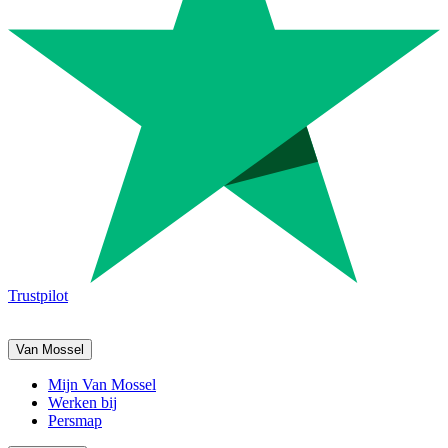
Trustpilot
Van Mossel
Mijn Van Mossel
Werken bij
Persmap