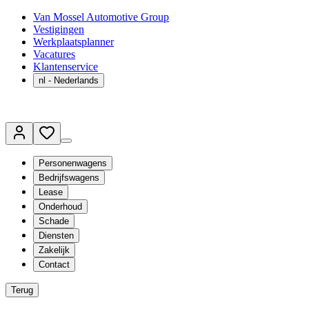
Van Mossel Automotive Group
Vestigingen
Werkplaatsplanner
Vacatures
Klantenservice
nl
- Nederlands
Personenwagens
Bedrijfswagens
Lease
Onderhoud
Schade
Diensten
Zakelijk
Contact
Terug