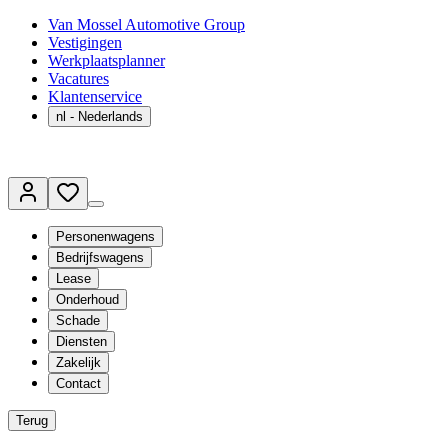
Van Mossel Automotive Group
Vestigingen
Werkplaatsplanner
Vacatures
Klantenservice
nl
- Nederlands
Personenwagens
Bedrijfswagens
Lease
Onderhoud
Schade
Diensten
Zakelijk
Contact
Terug