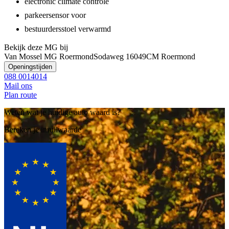
electronic climate controle
parkeersensor voor
bestuurdersstoel verwarmd
Bekijk deze MG bij
Van Mossel MG Roermond
Sodaweg 1
6049CM Roermond
Openingstijden
088 0014014
Mail ons
Plan route
Weten wat je huidige auto waard is?
Bereken je inruilwaarde