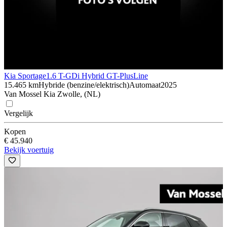
Kia Sportage
1.6 T-GDi Hybrid GT-PlusLine
15.465 km
Hybride (benzine/elektrisch)
Automaat
2025
Van Mossel Kia Zwolle, (NL)
Vergelijk
Kopen
€ 45.940
Bekijk voertuig