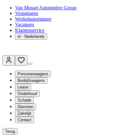
Van Mossel Automotive Group
Vestigingen
Werkplaatsplanner
Vacatures
Klantenservice
nl
- Nederlands
Personenwagens
Bedrijfswagens
Lease
Onderhoud
Schade
Diensten
Zakelijk
Contact
Terug