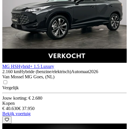
MG HS
Hybrid+ 1.5 Luxury
2.160 km
Hybride (benzine/elektrisch)
Automaat
2026
Van Mossel MG Goes, (NL)
Vergelijk
Jouw korting: € 2.680
Kopen
€ 40.630
€ 37.950
Bekijk voertuig