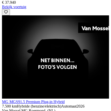
€ 37.940
Bekijk voertuig
MG MGS9
1.5 Premium Plug-in Hybrid
7.500 km
Hybride (benzine/elektrisch)
Automaat
2026
Van Mossel MG Roermond, (NL)