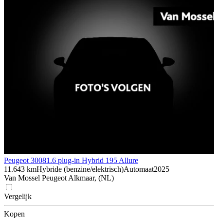
Peugeot 3008
1.6 plug-in Hybrid 195 Allure
11.643 km
Hybride (benzine/elektrisch)
Automaat
2025
Van Mossel Peugeot Alkmaar, (NL)
Vergelijk
Kopen