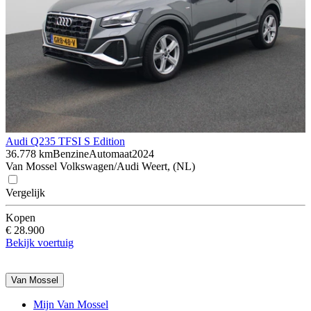
Audi Q2
35 TFSI S Edition
36.778 km
Benzine
Automaat
2024
Van Mossel Volkswagen/Audi Weert, (NL)
Vergelijk
Kopen
€ 28.900
Bekijk voertuig
Van Mossel
Mijn Van Mossel