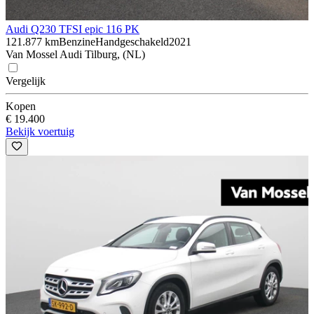
Audi Q2
30 TFSI epic 116 PK
121.877 km
Benzine
Handgeschakeld
2021
Van Mossel Audi Tilburg, (NL)
Vergelijk
Kopen
€ 19.400
Bekijk voertuig