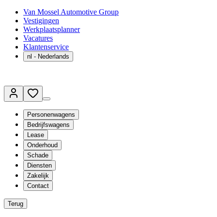
Van Mossel Automotive Group
Vestigingen
Werkplaatsplanner
Vacatures
Klantenservice
nl
- Nederlands
Personenwagens
Bedrijfswagens
Lease
Onderhoud
Schade
Diensten
Zakelijk
Contact
Terug