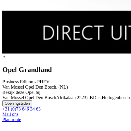
Opel Grandland
Business Edition - PHEV
Van Mossel Opel Den Bosch, (NL)
Bekijk deze Opel bij
Van Mossel Opel Den Bosch
Afrikalaan 2
5232 BD 's-Hertogenbosch
Openingstijden
+31 (0)73 646 34 63
Mail ons
Plan route