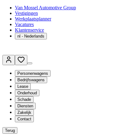
Van Mossel Automotive Group
Vestigingen
Werkplaatsplanner
Vacatures
Klantenservice
nl
- Nederlands
Personenwagens
Bedrijfswagens
Lease
Onderhoud
Schade
Diensten
Zakelijk
Contact
Terug