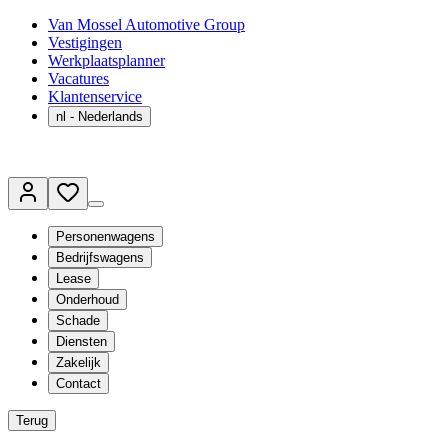
Van Mossel Automotive Group
Vestigingen
Werkplaatsplanner
Vacatures
Klantenservice
nl
- Nederlands
Personenwagens
Bedrijfswagens
Lease
Onderhoud
Schade
Diensten
Zakelijk
Contact
Terug